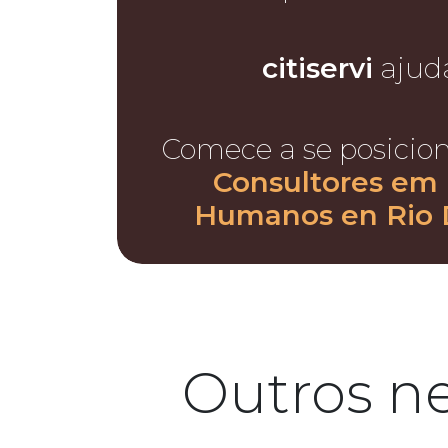
citiservi
ajud
Comece a se posicio
Consultores em
Humanos en Rio 
Outros n