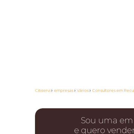
›
›
›
Citiservi
empresas
Vários
Consultores em Rec
Sou uma em
e quero vende