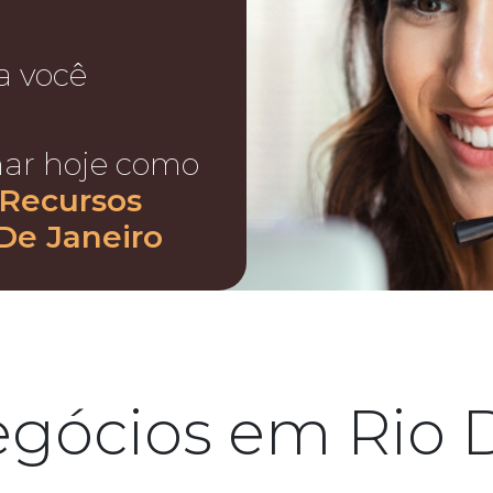
a você
nar hoje como
 Recursos
De Janeiro
egócios em Rio D