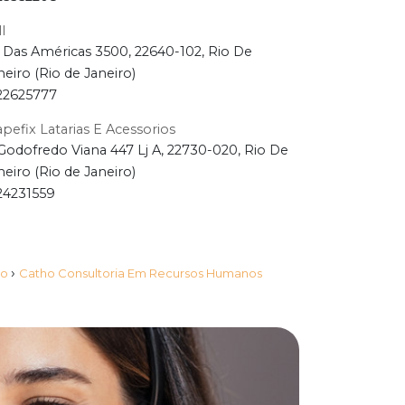
l
 Das Américas 3500, 22640-102, Rio De
neiro (Rio de Janeiro)
22625777
pefix Latarias E Acessorios
Godofredo Viana 447 Lj A, 22730-020, Rio De
neiro (Rio de Janeiro)
24231559
›
ro
Catho Consultoria Em Recursos Humanos