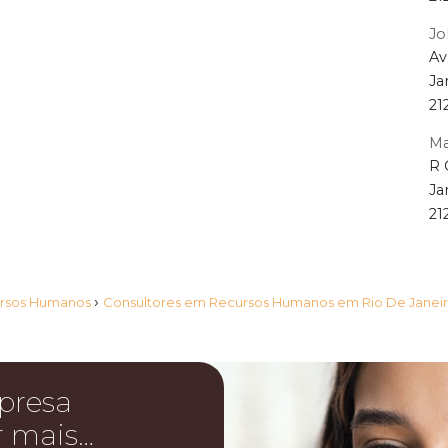
Jol
Av
Ja
21
Ma
R 
Ja
21
›
ursos Humanos
Consultores em Recursos Humanos em Rio De Janei
presa
r mais…