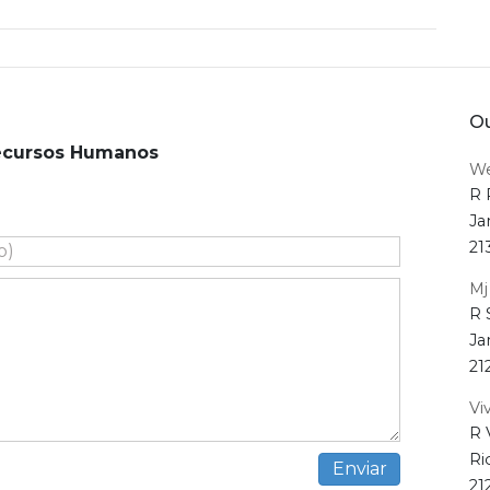
Ou
Recursos Humanos
We
R 
Ja
21
Mj
R 
Ja
21
Vi
R 
Ri
21