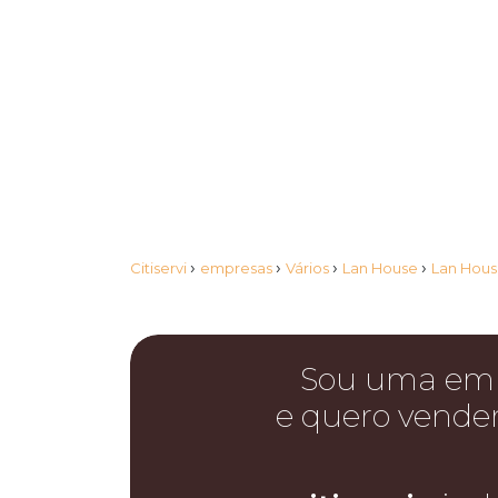
›
›
›
›
Citiservi
empresas
Vários
Lan House
Lan Hou
Sou uma em
e quero vende