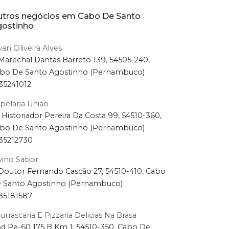
tros negócios em Cabo De Santo
ostinho
van Oliveira Alves
Marechal Dantas Barreto 139, 54505-240,
bo De Santo Agostinho (Pernambuco)
35241012
pelaria Uniao
 Historiador Pereira Da Costa 99, 54510-360,
bo De Santo Agostinho (Pernambuco)
35212730
vino Sabor
Doutor Fernando Cascão 27, 54510-410, Cabo
 Santo Agostinho (Pernambuco)
35181587
urrascaria E Pizzaria Delicias Na Brasa
d Pe-60 175 B Km 1, 54510-350, Cabo De