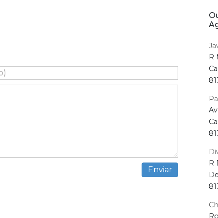
Ou
Ag
Ja
R 
Ca
81
Pa
Av
Ca
81
Di
R 
De
81
Ch
Ro