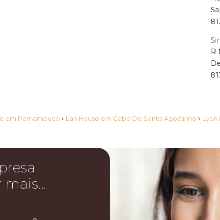
Sa
81
Si
R 
De
81
›
›
se em Pernambuco
Lan House em Cabo De Santo Agostinho
Lyon 
presa
r mais…