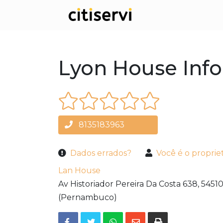
Lyon House Inf
8135183963
Dados errados?
Você é o proprie
Lan House
Av Historiador Pereira Da Costa 638,
54510
(Pernambuco)