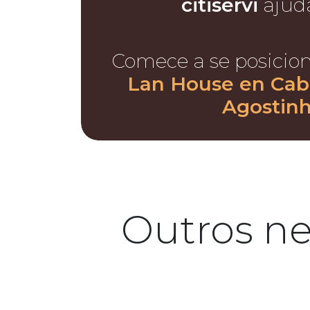
citiservi
ajud
Comece a se posicio
Lan House en Cab
Agostin
Outros n