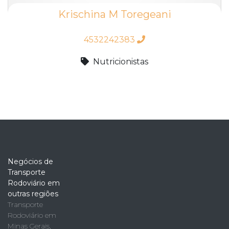
Krischina M Toregeani
4532242383
Nutricionistas
Negócios de
Transporte
Rodoviário em
outras regiões
Transporte
Rodoviário em
Minas Gerais
,