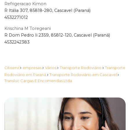
Refrigeracao Kimon
R Itália 307, 85818-280, Cascavel (Paraná)
4532271012
Krischina M Toregeani
R Dom Pedro Ii 2359, 85812-120, Cascavel (Paraná)
4532242383
›
›
›
›
Citiservi
empresas
Vários
Transporte Rodoviário
Transporte
›
›
Rodoviário em Paraná
Transporte Rodoviário em Cascavel
Transluc Cargas E Encomendas Ltda