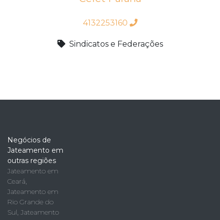
4132253160
Sindicatos e Federações
Negócios de
Jateamento em
outras regiões
Jateamento em
Ceará
,
Jateamento em
Rio Grande do
Sul
,
Jateamento