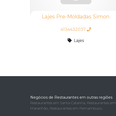
Lajes Pre-Moldadas Simon
4134432037
Lajes
Negócios de Restaurantes em outras regiões
Restaurantes em Santa Catarina
,
Restaurantes em
Maranhão
,
Restaurantes em Pernambuco