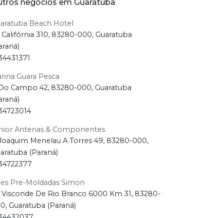
tros negócios em Guaratuba
aratuba Beach Hotel
 Califórnia 310, 83280-000, Guaratuba
araná)
34431371
rina Guara Pesca
Do Campo 42, 83280-000, Guaratuba
araná)
34723014
nior Antenas & Componentes
Joaquim Menelau A Torres 49, 83280-000,
aratuba (Paraná)
34722377
jes Pre-Moldadas Simon
 Visconde De Rio Branco 6000 Km 31, 83280-
0, Guaratuba (Paraná)
34432037