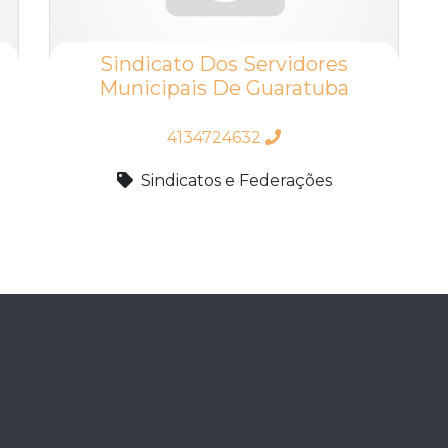
Sindicato Dos Servidores
Municipais De Guaratuba
4134724632
Sindicatos e Federações