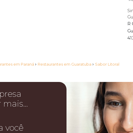
Si
Gu
R 
Gu
41
›
›
urantes em Paraná
Restaurantes em Guaratuba
Sabor Litoral
presa
r mais…
a você