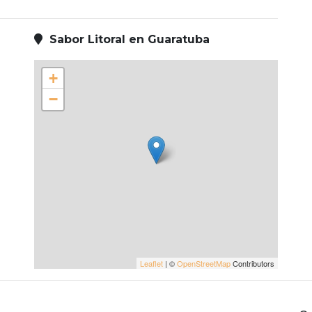
Sabor Litoral en Guaratuba
+
−
Leaflet
| ©
OpenStreetMap
Contributors