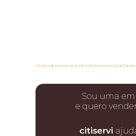
›
›
›
›
Citiservi
empresas
Vários
Restaurantes
Resta
Sou uma em
e quero vende
citiservi
ajud