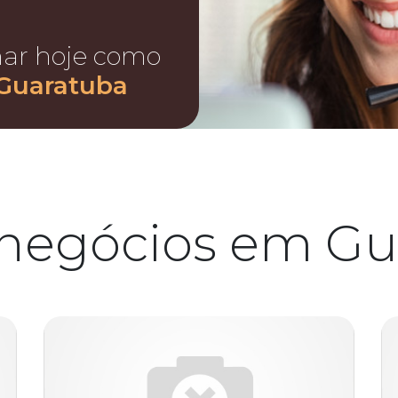
nar hoje como
 Guaratuba
 negócios em Gu