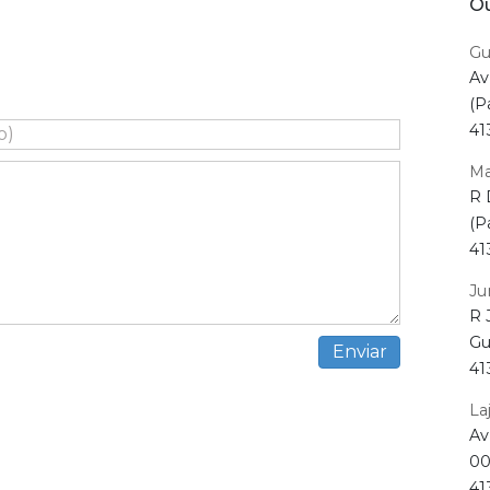
Ou
Gu
Av
(P
41
Ma
R 
(P
41
Ju
R 
Gu
41
La
Av
00
41