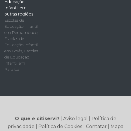
Educação
Infantil em
outras regiões
Escolas de
Educação Infantil
em Pernambuco
,
Escolas de
Educação Infantil
em Goiás
,
Escolas
de Educação
Infantil em
Paraíba
O que é citiservi?
|
Aviso legal
|
Política de
privacidade
|
Política de Cookies
|
Contatar
|
Mapa