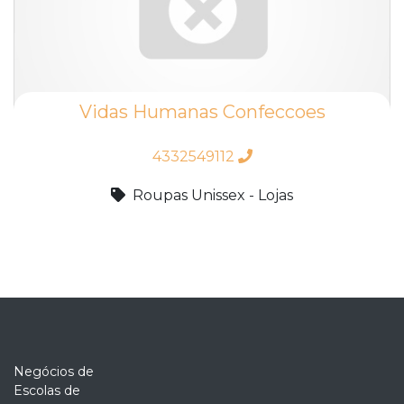
Vidas Humanas Confeccoes
4332549112
Roupas Unissex - Lojas
Negócios de
Escolas de