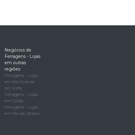
Negócios de
Ferragens - Lojas
em outras
regiões
Ferragens - Lojas
em Rio Grande
do Norte
,
Ferragens - Lojas
em Goiás
,
Ferragens - Lojas
em Rio de Janeiro