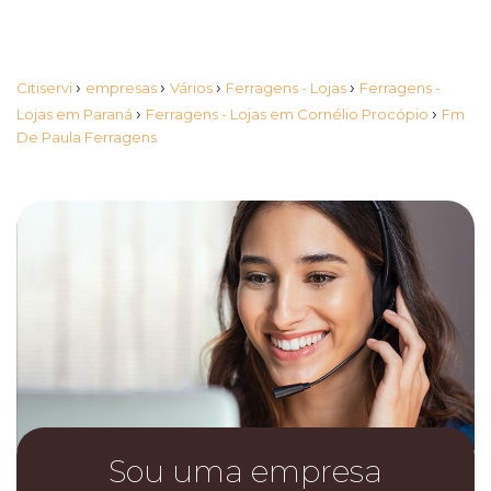
›
›
›
›
Citiservi
empresas
Vários
Ferragens - Lojas
Ferragens -
›
›
Lojas em Paraná
Ferragens - Lojas em Cornélio Procópio
Fm
De Paula Ferragens
Sou uma empresa