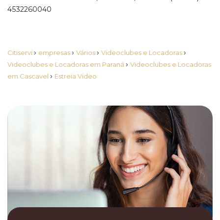
4532260040
›
›
›
›
Citiservi
empresas
Vários
Videoclubes e Locadoras
›
Videoclubes e Locadoras em Paraná
Videoclubes e Locadoras
›
em Cascavel
Estreia Video