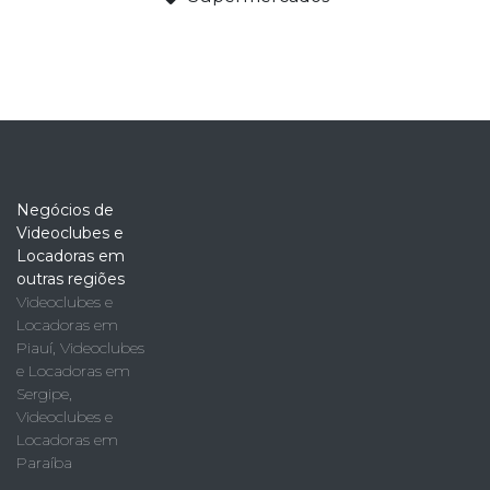
Negócios de
Videoclubes e
Locadoras em
outras regiões
Videoclubes e
Locadoras em
Piauí
,
Videoclubes
e Locadoras em
Sergipe
,
Videoclubes e
Locadoras em
Paraíba