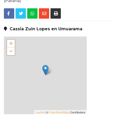
(Paraná)
Cassia Zuin Lopes en Umuarama
+
−
Leaflet
| ©
OpenStreetMap
Contributors