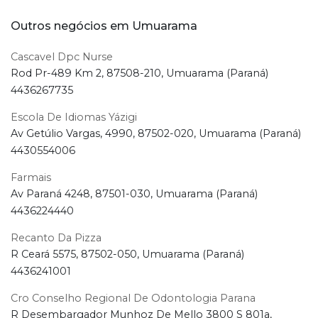
Outros negócios em Umuarama
Cascavel Dpc Nurse
Rod Pr-489 Km 2, 87508-210, Umuarama (Paraná)
4436267735
Escola De Idiomas Yázigi
Av Getúlio Vargas, 4990, 87502-020, Umuarama (Paraná)
4430554006
Farmais
Av Paraná 4248, 87501-030, Umuarama (Paraná)
4436224440
Recanto Da Pizza
R Ceará 5575, 87502-050, Umuarama (Paraná)
4436241001
Cro Conselho Regional De Odontologia Parana
R Desembargador Munhoz De Mello 3800 S 801a,