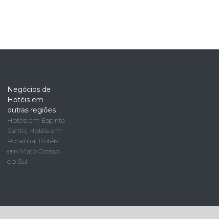
Negócios de
Hotéis em
outras regiões
Hotéis em Espírito
Santo
,
Hotéis em
Roraima
,
Hotéis
em Mato Grosso
do Sul