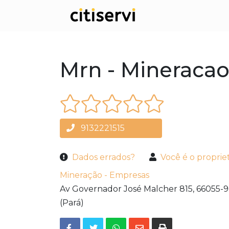
Mrn - Mineracao
9132221515
Dados errados?
Você é o proprie
Mineração - Empresas
Av Governador José Malcher 815,
66055-9
(Pará)