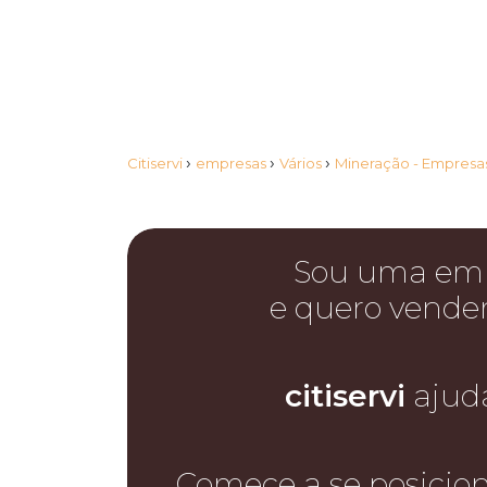
›
›
›
Citiservi
empresas
Vários
Mineração - Empresa
Sou uma em
e quero vende
citiservi
ajud
Comece a se posicio