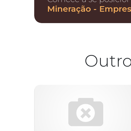
Mineração - Empre
Outr