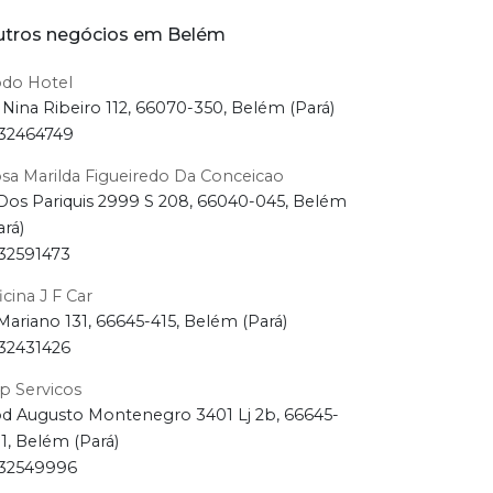
tros negócios em Belém
do Hotel
 Nina Ribeiro 112, 66070-350, Belém (Pará)
32464749
sa Marilda Figueiredo Da Conceicao
Dos Pariquis 2999 S 208, 66040-045, Belém
ará)
32591473
icina J F Car
Mariano 131, 66645-415, Belém (Pará)
32431426
p Servicos
d Augusto Montenegro 3401 Lj 2b, 66645-
1, Belém (Pará)
32549996