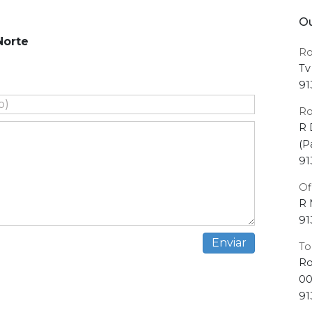
Ou
Norte
Ro
Tv
91
Ro
R 
(P
91
Of
R 
91
To
Ro
00
91