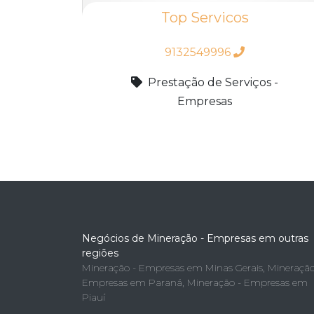
Top Servicos
9132549996
Prestação de Serviços -
Empresas
Negócios de Mineração - Empresas em outras
regiões
Mineração - Empresas em Minas Gerais
,
Mineração
Empresas em Paraná
,
Mineração - Empresas em
Piauí