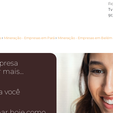
Fi
Tv
91
›
›
s
Mineração - Empresas em Pará
Mineração - Empresas em Belém
presa
r mais…
a você
nar hoje como