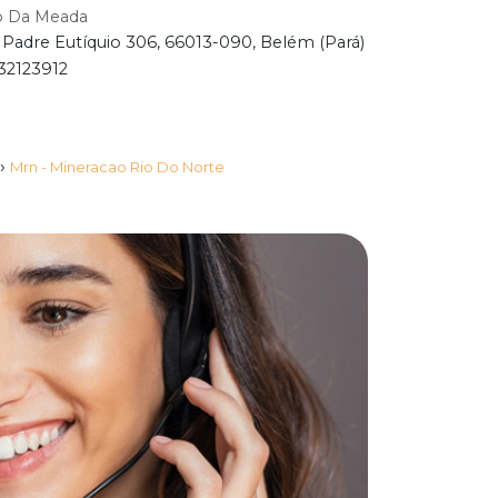
o Da Meada
 Padre Eutíquio 306, 66013-090, Belém (Pará)
32123912
›
Mrn - Mineracao Rio Do Norte