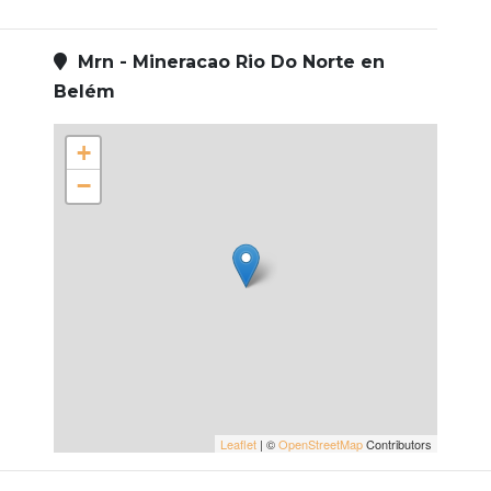
Mrn - Mineracao Rio Do Norte en
Belém
+
−
Leaflet
| ©
OpenStreetMap
Contributors