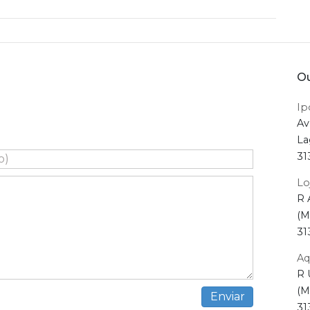
Ou
Ip
Av
La
31
Lo
R 
(M
31
Aq
R 
(M
31