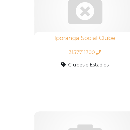
Iporanga Social Clube
3137711700
Clubes e Estádios