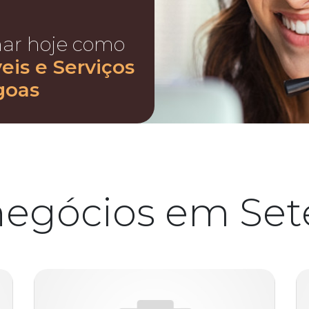
nar hoje como
is e Serviços
goas
negócios em Set