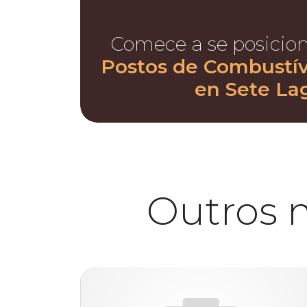
Comece a se posicio
Postos de Combustíve
en Sete La
Outros 