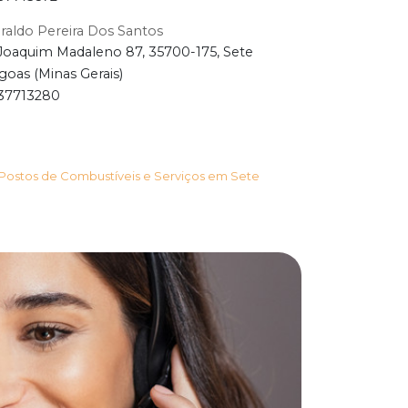
raldo Pereira Dos Santos
Joaquim Madaleno 87, 35700-175, Sete
goas (Minas Gerais)
37713280
Postos de Combustíveis e Serviços em Sete