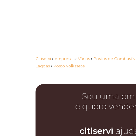
›
›
›
Citiservi
empresas
Vários
Postos de Combustíve
›
Lagoas
Posto Volkssete
Sou uma em
e quero vende
citiservi
ajud