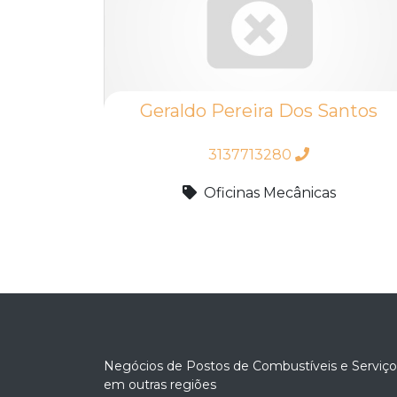
Geraldo Pereira Dos Santos
3137713280
Oficinas Mecânicas
Negócios de Postos de Combustíveis e Serviço
em outras regiões