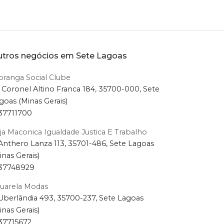
tros negócios em Sete Lagoas
oranga Social Clube
 Coronel Altino Franca 184, 35700-000, Sete
goas (Minas Gerais)
37711700
ja Maconica Igualdade Justica E Trabalho
Anthero Lanza 113, 35701-486, Sete Lagoas
inas Gerais)
37748929
uarela Modas
Uberlândia 493, 35700-237, Sete Lagoas
inas Gerais)
37715672