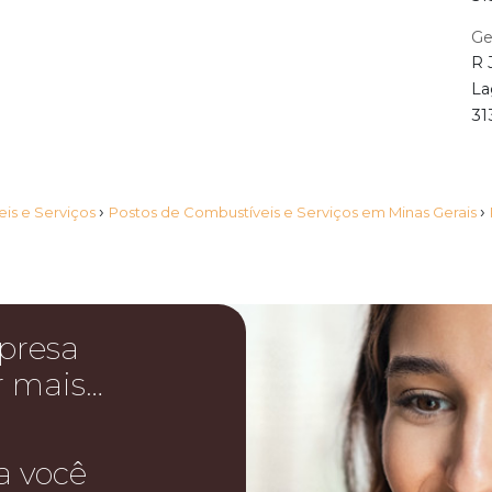
Ge
R 
La
31
›
›
is e Serviços
Postos de Combustíveis e Serviços em Minas Gerais
presa
r mais…
a você