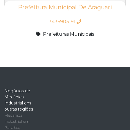
Prefeitura Municipal De Araguari
3436903191
Prefeituras Municipais
Negócios de
Mecânica
Industrial em
outras regiões
Mecânica
Industrial em
Paraíba
,