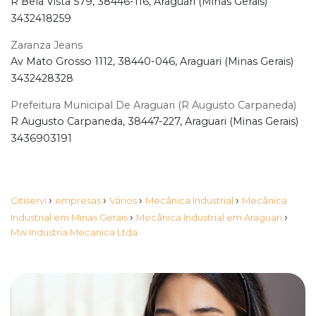
R Bela Vista 579, 38446-116, Araguari (Minas Gerais)
3432418259
Zaranza Jeans
Av Mato Grosso 1112, 38440-046, Araguari (Minas Gerais)
3432428328
Prefeitura Municipal De Araguari (R Augusto Carpaneda)
R Augusto Carpaneda, 38447-227, Araguari (Minas Gerais)
3436903191
›
›
›
›
Citiservi
empresas
Vários
Mecânica Industrial
Mecânica
›
›
Industrial em Minas Gerais
Mecânica Industrial em Araguari
Mw Industria Mecanica Ltda