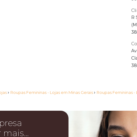
Cl
R 
(M
38
Co
Av
Cl
38
›
›
ojas
Roupas Femininas - Lojas em Minas Gerais
Roupas Femininas -
presa
r mais…