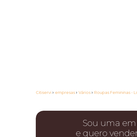
›
›
›
Citiservi
empresas
Vários
Roupas Femininas - L
Sou uma em
e quero vende