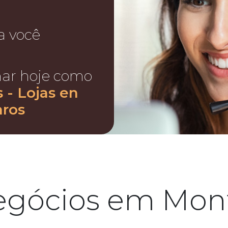
a você
nar hoje como
 - Lojas en
aros
egócios em Mont