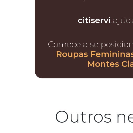
citiservi
ajud
Comece a se posicio
Roupas Femininas
Montes Cl
Outros n