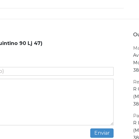
Ou
intino 90 Lj 47)
Ma
Av
Mo
38
Re
R 
(M
38
Pa
R 
(M
38