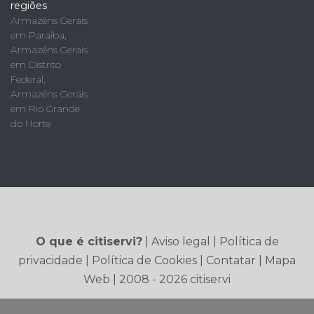
regiões
Armazéns Gerais
em Paraíba
,
Armazéns Gerais
em Distrito
Federal
,
Armazéns Gerais
em Rio Grande
do Norte
O que é citiservi?
|
Aviso legal
|
Política de
privacidade
|
Política de Cookies
|
Contatar
|
Mapa
Web
| 2008 - 2026 citiservi