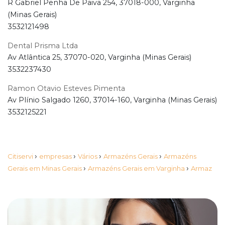
R Gabriel Penha De Paiva 254, 37018-000, Varginha
(Minas Gerais)
3532121498
Dental Prisma Ltda
Av Atlântica 25, 37070-020, Varginha (Minas Gerais)
3532237430
Ramon Otavio Esteves Pimenta
Av Plínio Salgado 1260, 37014-160, Varginha (Minas Gerais)
3532125221
›
›
›
›
Citiservi
empresas
Vários
Armazéns Gerais
Armazéns
›
›
Gerais em Minas Gerais
Armazéns Gerais em Varginha
Armaz