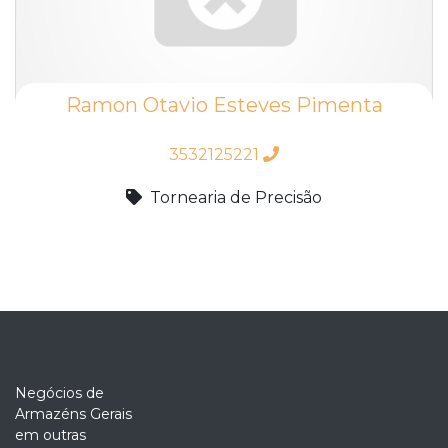
Ramon Otavio Esteves Pimenta
3532125221
Tornearia de Precisão
Negócios de
Armazéns Gerais
em outras