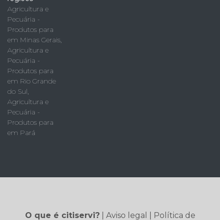
Agricultura e
Pecuária -
Produtos para
em Minas Gerais
,
Agricultura e
Pecuária -
Produtos para
em Rio Grande
do Sul
,
Agricultura e
Pecuária -
Produtos para
em Pará
O que é citiservi?
|
Aviso legal
|
Política de