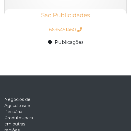
Sac Publicidades
6635451460
Publicações
Negócios de
Agricultura e
Pecuária -
Produtos para
em outras
regiões