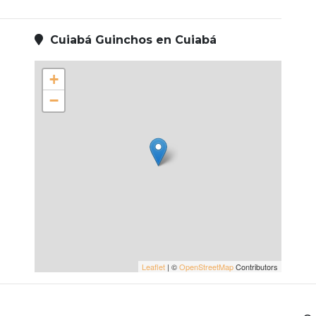
Cuiabá Guinchos en Cuiabá
+
−
Leaflet
| ©
OpenStreetMap
Contributors