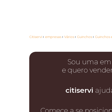
›
›
›
›
Citiservi
empresas
Vários
Guinchos
Guinchos 
Sou uma em
e quero vende
citiservi
ajud
Comece a se posicio