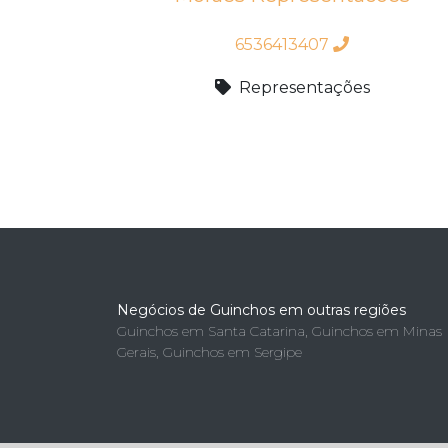
6536413407
Representações
Negócios de Guinchos em outras regiões
Guinchos em Santa Catarina
,
Guinchos em Minas
Gerais
,
Guinchos em Sergipe