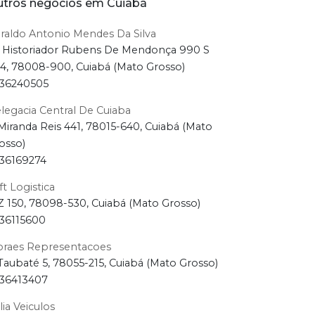
tros negócios em Cuiabá
raldo Antonio Mendes Da Silva
 Historiador Rubens De Mendonça 990 S
4, 78008-900, Cuiabá (Mato Grosso)
36240505
legacia Central De Cuiaba
Miranda Reis 441, 78015-640, Cuiabá (Mato
osso)
36169274
ft Logistica
Z 150, 78098-530, Cuiabá (Mato Grosso)
36115600
raes Representacoes
Taubaté 5, 78055-215, Cuiabá (Mato Grosso)
36413407
alia Veiculos