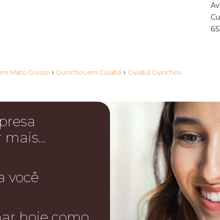
Av
Cu
65
›
›
em Mato Grosso
Guinchos em Cuiabá
Cuiabá Guinchos
presa
r mais…
a você
nar hoje como