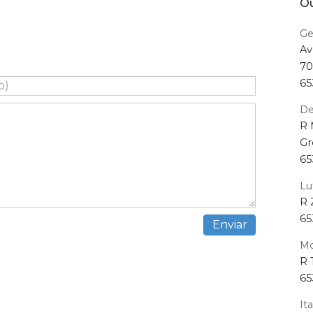
Ou
Ge
Av
70
65
De
R 
Gr
65
Lu
R 
65
Mo
R 
65
It