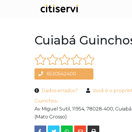
Cuiabá Guincho
6530542400
Dados errados?
Você é o proprie
Guinchos
Av Miguel Sutil, 11954,
78028-400,
Cuiabá
(Mato Grosso)