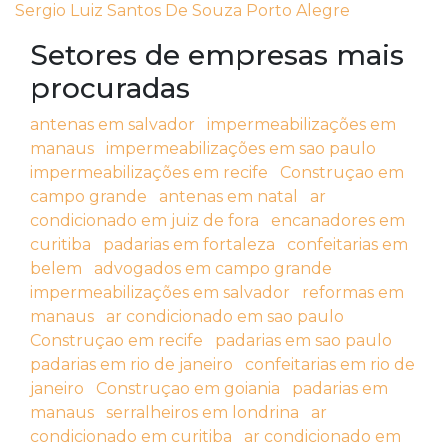
Sergio Luiz Santos De Souza Porto Alegre
Setores de empresas mais
procuradas
antenas em salvador
impermeabilizações em
manaus
impermeabilizações em sao paulo
impermeabilizações em recife
Construçao em
campo grande
antenas em natal
ar
condicionado em juiz de fora
encanadores em
curitiba
padarias em fortaleza
confeitarias em
belem
advogados em campo grande
impermeabilizações em salvador
reformas em
manaus
ar condicionado em sao paulo
Construçao em recife
padarias em sao paulo
padarias em rio de janeiro
confeitarias em rio de
janeiro
Construçao em goiania
padarias em
manaus
serralheiros em londrina
ar
condicionado em curitiba
ar condicionado em