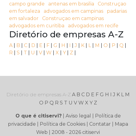
campo grande
antenas em brasilia
Construçao
em fortaleza
advogados em campinas
padarias
em salvador
Construçao em campinas
advogados em curitiba
advogados em recife
Diretório de empresas A-Z
A
|
B
|
C
|
D
|
E
|
F
|
G
|
H
|
I
|
J
|
K
|
L
|
M
|
O
|
P
|
Q
|
R
|
S
|
T
|
U
|
V
|
W
|
X
|
Y
|
Z
|
Diretório de empresas A-Z
A
B
C
D
E
F
G
H
I
J
K
L
M
O
P
Q
R
S
T
U
V
W
X
Y
Z
O que é citiservi?
|
Aviso legal
|
Política de
privacidade
|
Política de Cookies
|
Contatar
|
Mapa
Web
| 2008 - 2026 citiservi