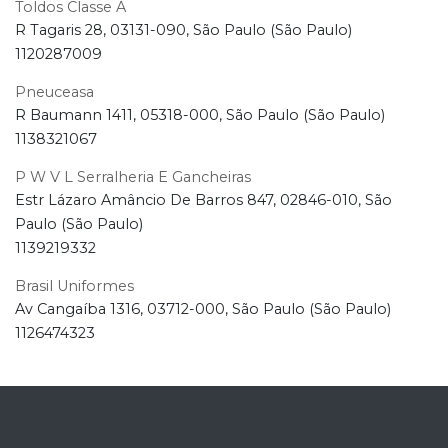
Toldos Classe A
R Tagaris 28, 03131-090, São Paulo (São Paulo)
1120287009
Pneuceasa
R Baumann 1411, 05318-000, São Paulo (São Paulo)
1138321067
P W V L Serralheria E Gancheiras
Estr Lázaro Amâncio De Barros 847, 02846-010, São
Paulo (São Paulo)
1139219332
Brasil Uniformes
Av Cangaíba 1316, 03712-000, São Paulo (São Paulo)
1126474323