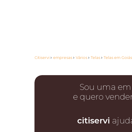
›
›
›
›
Citiservi
empresas
Vários
Telas
Telas em Goiá
Sou uma em
e quero vende
citiservi
ajud