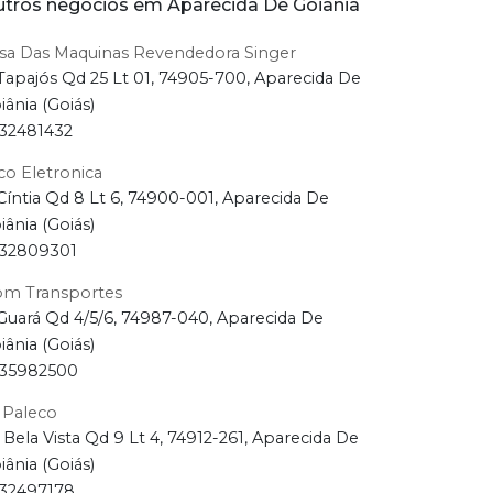
tros negócios em Aparecida De Goiânia
sa Das Maquinas Revendedora Singer
Tapajós Qd 25 Lt 01, 74905-700, Aparecida De
iânia (Goiás)
32481432
co Eletronica
Cíntia Qd 8 Lt 6, 74900-001, Aparecida De
iânia (Goiás)
32809301
m Transportes
Guará Qd 4/5/6, 74987-040, Aparecida De
iânia (Goiás)
35982500
 Paleco
 Bela Vista Qd 9 Lt 4, 74912-261, Aparecida De
iânia (Goiás)
32497178