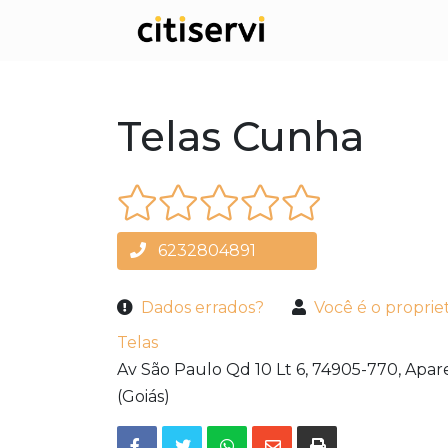
Telas Cunha
6232804891
Dados errados?
Você é o proprie
Telas
Av São Paulo Qd 10 Lt 6,
74905-770,
Apare
(Goiás)