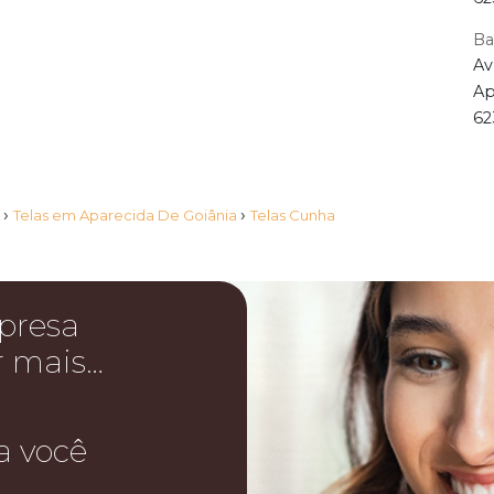
Ba
Av
Ap
62
›
›
s
Telas em Aparecida De Goiânia
Telas Cunha
presa
r mais…
a você