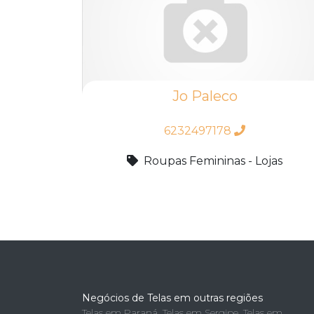
Jo Paleco
6232497178
Roupas Femininas - Lojas
Negócios de Telas em outras regiões
Telas em Paraná
,
Telas em Sergipe
,
Telas em