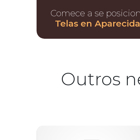
Comece a se posicio
Telas en Aparecida
Outros n