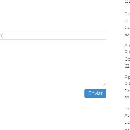
Ou
Ca
R 
Go
62
Ar
R 
Go
62
Rp
R 
Go
62
Jo
Av
Go
62