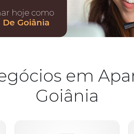
nar hoje como
 De Goiânia
egócios em Apa
Goiânia