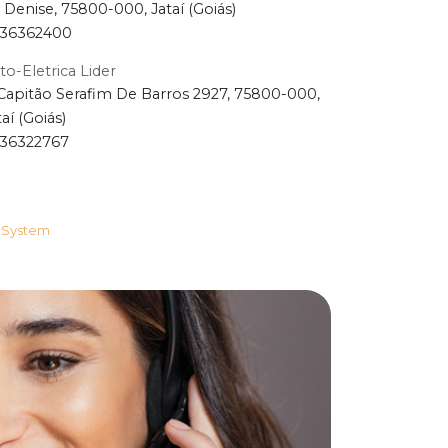
t Denise, 75800-000, Jataí (Goiás)
36362400
to-Eletrica Lider
Capitão Serafim De Barros 2927, 75800-000,
taí (Goiás)
36322767
 System