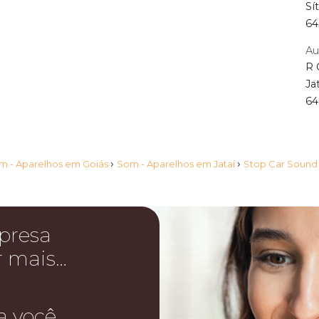
Sí
64
Au
R 
Ja
64
›
›
m - Aparelhos em Goiás
Som - Aparelhos em Jataí
Stop Car Sound
presa
r mais…
a você