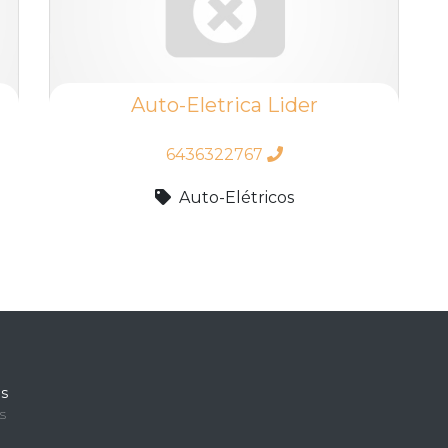
Auto-Eletrica Lider
6436322767
Auto-Elétricos
es
s