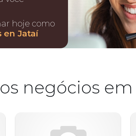
nar hoje como
 en Jataí
os negócios em 