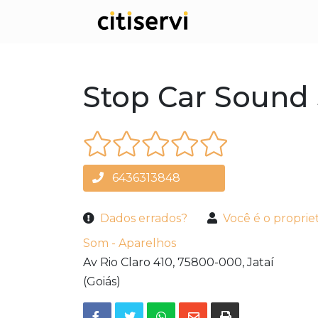
Stop Car Sound
6436313848
Dados errados?
Você é o proprie
Som - Aparelhos
Av Rio Claro 410,
75800-000,
Jataí
(Goiás)