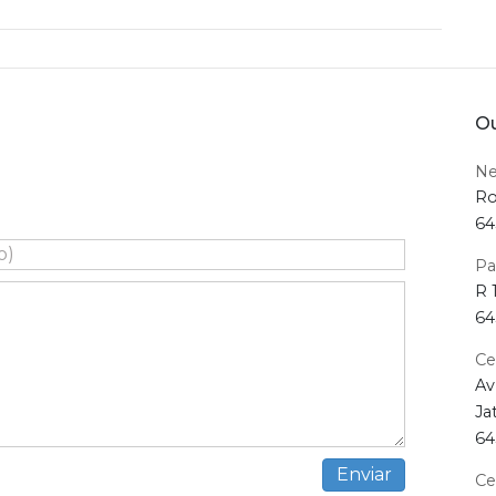
Ou
Ne
Ro
64
Pa
R 
64
Ce
Av
Ja
64
Ce