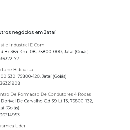
tros negócios em Jataí
stle Industrial E Coml
d Br 364 Km 108, 75800-000, Jataí (Goiás)
36322177
rtone Hidraulica
100 530, 75800-120, Jataí (Goiás)
36321808
ntro De Formacao De Condutores 4 Rodas
 Dorival De Carvalho Qd 39 Lt 13, 75800-132,
taí (Goiás)
36314953
ramica Lider