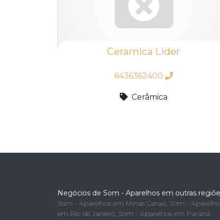
Ceramica Lider
6436362400
Cerâmica
Negócios de Som - Aparelhos em outras regiõ
Som - Aparelhos em Minas Gerais
,
Som - Aparelho
em Rio de Janeiro
,
Som - Aparelhos em Paraná