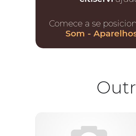
Comece a se posicio
Som - Aparelhos
Outr