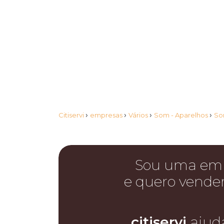
›
›
›
›
Citiservi
empresas
Vários
Som - Aparelhos
So
Sou uma em
e quero vende
citiservi
ajud