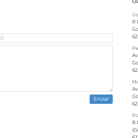
Ou
Co
R 
Go
62
Pa
Av
Go
62
Mo
Av
Go
62
Po
R 
(G
62