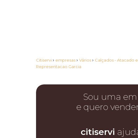
›
›
›
Citiservi
empresas
Vários
Calçados - Atacado 
Representacao Garcia
Sou uma em
e quero vende
citiservi
ajud