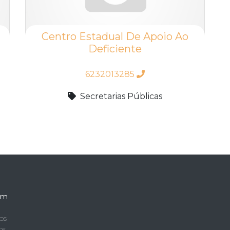
Centro Estadual De Apoio Ao
Deficiente
6232013285
Secretarias Públicas
em
os
os