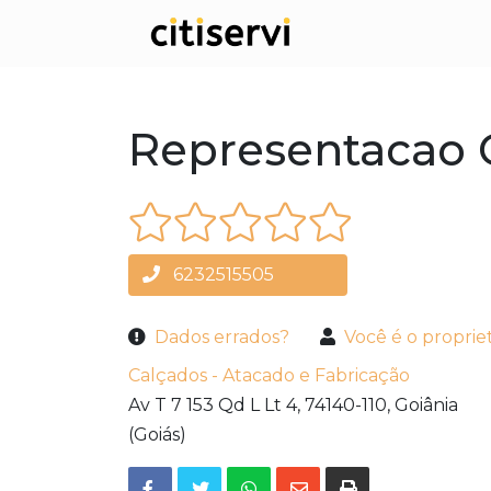
Representacao 
6232515505
Dados errados?
Você é o proprie
Calçados - Atacado e Fabricação
Av T 7 153 Qd L Lt 4,
74140-110,
Goiânia
(Goiás)