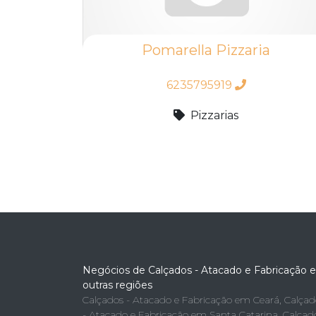
Pomarella Pizzaria
6235795919
Pizzarias
Negócios de Calçados - Atacado e Fabricação 
outras regiões
Calçados - Atacado e Fabricação em Ceará
,
Calçad
- Atacado e Fabricação em Santa Catarina
,
Calçad