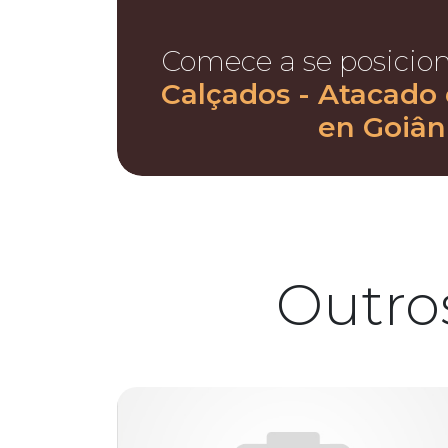
Comece a se posicio
Calçados - Atacado 
en Goiân
Outro