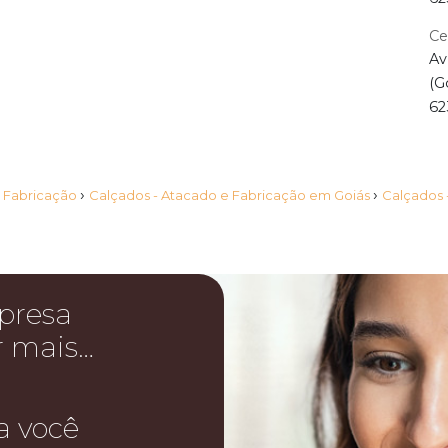
Ce
Av
(G
62
›
›
e Fabricação
Calçados - Atacado e Fabricação em Goiás
Calçados 
presa
r mais…
a você