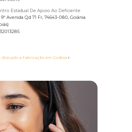
ntro Estadual De Apoio Ao Deficiente
 9ª Avenida Qd 71 Fr, 74643-080, Goiânia
oiás)
32013285
›
- Atacado e Fabricação em Goiânia