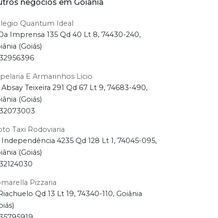
tros negócios em Goiânia
legio Quantum Ideal
Da Imprensa 135 Qd 40 Lt 8, 74430-240,
iânia (Goiás)
32956396
pelaria E Armarinhos Licio
 Absay Teixeira 291 Qd 67 Lt 9, 74683-490,
iânia (Goiás)
32073003
to Taxi Rodoviaria
 Independência 4235 Qd 128 Lt 1, 74045-095,
iânia (Goiás)
32124030
marella Pizzaria
Riachuelo Qd 13 Lt 19, 74340-110, Goiânia
oiás)
35795919