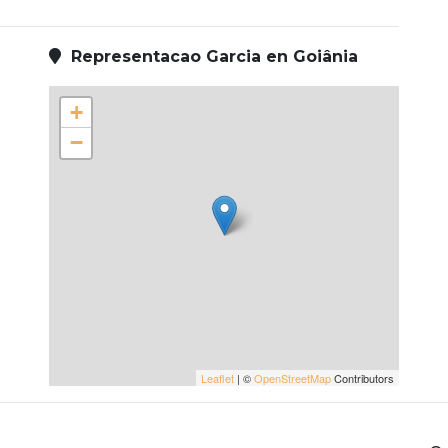
Representacao Garcia en Goiânia
+
−
Leaflet
| ©
OpenStreetMap
Contributors