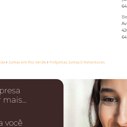
64
Be
Av
42
64
›
›
iás
Juntas em Rio Verde
Polijuntas Juntas E Retentores
presa
r mais…
a você