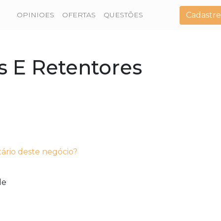
Cadastre
OPINIOES
OFERTAS
QUESTÕES
s E Retentores
tário deste negócio?
de