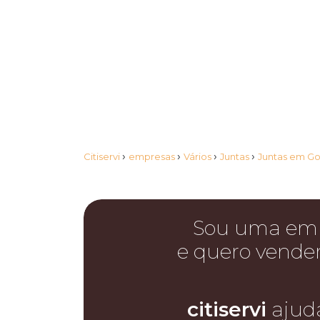
›
›
›
›
Citiservi
empresas
Vários
Juntas
Juntas em Go
Sou uma em
e quero vende
citiservi
ajud