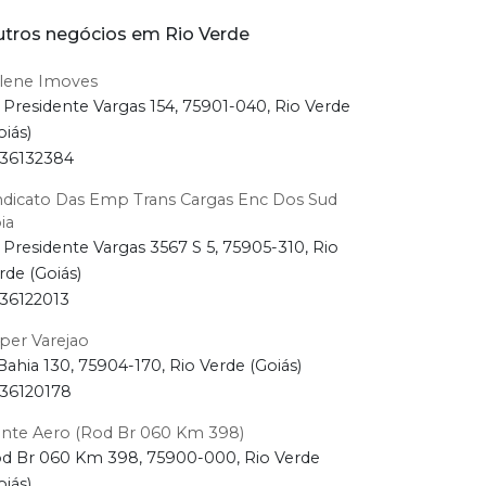
tros negócios em Rio Verde
rlene Imoves
 Presidente Vargas 154, 75901-040, Rio Verde
oiás)
36132384
ndicato Das Emp Trans Cargas Enc Dos Sud
ia
 Presidente Vargas 3567 S 5, 75905-310, Rio
rde (Goiás)
36122013
per Varejao
Bahia 130, 75904-170, Rio Verde (Goiás)
36120178
nte Aero (Rod Br 060 Km 398)
d Br 060 Km 398, 75900-000, Rio Verde
oiás)