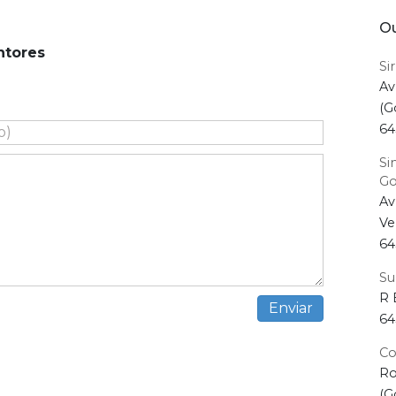
Ou
ntores
Si
Av
(G
64
Si
Go
Av
Ve
64
Su
R 
64
Co
Ro
(G