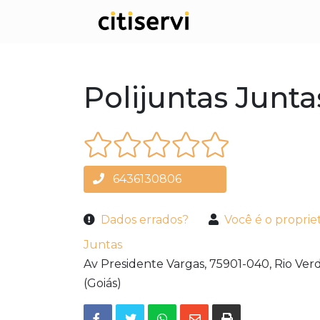
Polijuntas Junta
6436130806
Dados errados?
Você é o proprie
Juntas
Av Presidente Vargas,
75901-040,
Rio Ver
(Goiás)