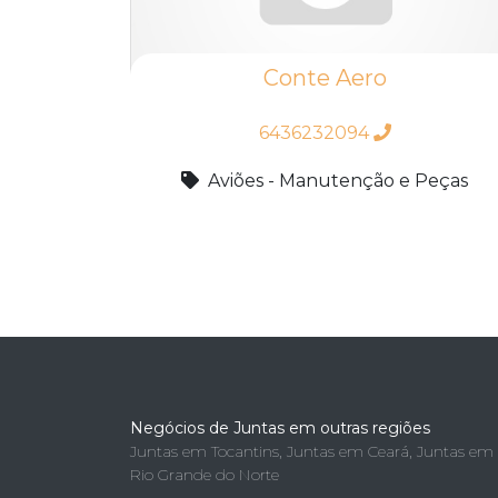
Conte Aero
6436232094
Aviões - Manutenção e Peças
Negócios de Juntas em outras regiões
Juntas em Tocantins
,
Juntas em Ceará
,
Juntas em
Rio Grande do Norte