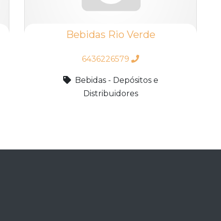
Bebidas Rio Verde
6436226579
Bebidas - Depósitos e
Distribuidores