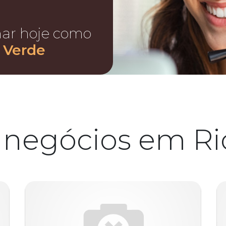
nar hoje como
 Verde
 negócios em Ri