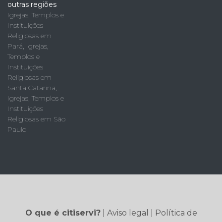
outras regiões
Igrejas, Templos e
Instituições
Religiosas em
Pará
,
Igrejas,
Templos e
Instituições
Religiosas em
Santa Catarina
,
Igrejas, Templos e
Instituições
Religiosas em São
Paulo
O que é citiservi?
|
Aviso legal
|
Política de