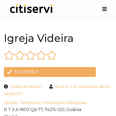
Igreja Videira
6232855521
Dados errados?
Você é o proprietário deste
negócio?
Igrejas, Templos e Instituições Religiosas
R T 3 A 1803 Qd 77,
74215-120,
Goiânia