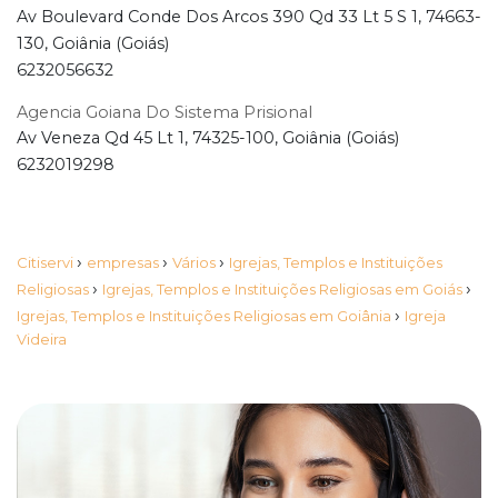
Av Boulevard Conde Dos Arcos 390 Qd 33 Lt 5 S 1, 74663-
130, Goiânia (Goiás)
6232056632
Agencia Goiana Do Sistema Prisional
Av Veneza Qd 45 Lt 1, 74325-100, Goiânia (Goiás)
6232019298
›
›
›
Citiservi
empresas
Vários
Igrejas, Templos e Instituições
›
›
Religiosas
Igrejas, Templos e Instituições Religiosas em Goiás
›
Igrejas, Templos e Instituições Religiosas em Goiânia
Igreja
Videira