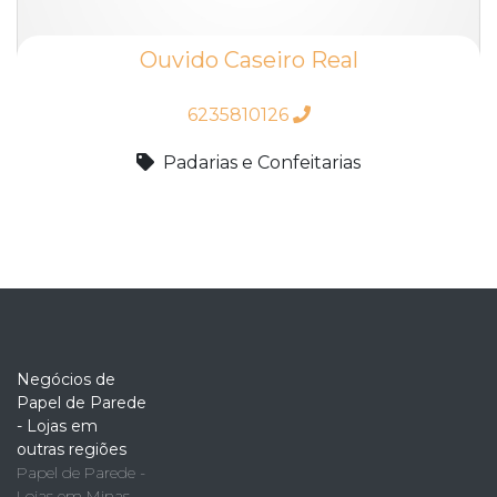
Ouvido Caseiro Real
6235810126
Padarias e Confeitarias
Negócios de
Papel de Parede
- Lojas em
outras regiões
Papel de Parede -
Lojas em Minas