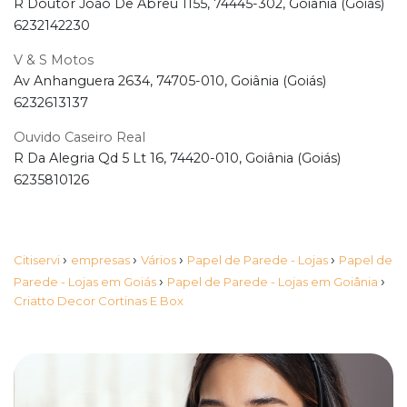
R Doutor João De Abreu 1155, 74445-302, Goiânia (Goiás)
6232142230
V & S Motos
Av Anhanguera 2634, 74705-010, Goiânia (Goiás)
6232613137
Ouvido Caseiro Real
R Da Alegria Qd 5 Lt 16, 74420-010, Goiânia (Goiás)
6235810126
›
›
›
›
Citiservi
empresas
Vários
Papel de Parede - Lojas
Papel de
›
›
Parede - Lojas em Goiás
Papel de Parede - Lojas em Goiânia
Criatto Decor Cortinas E Box