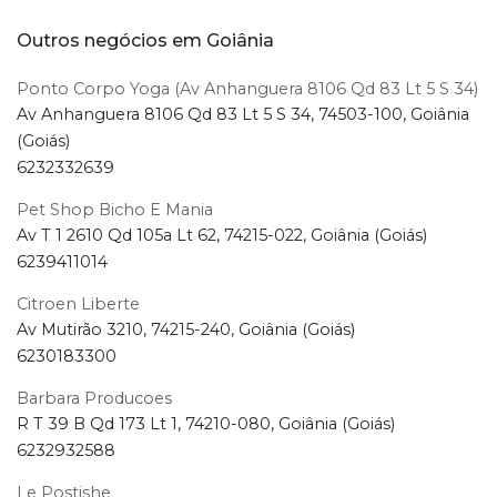
Outros negócios em Goiânia
Ponto Corpo Yoga (Av Anhanguera 8106 Qd 83 Lt 5 S 34)
Av Anhanguera 8106 Qd 83 Lt 5 S 34, 74503-100, Goiânia
(Goiás)
6232332639
Pet Shop Bicho E Mania
Av T 1 2610 Qd 105a Lt 62, 74215-022, Goiânia (Goiás)
6239411014
Citroen Liberte
Av Mutirão 3210, 74215-240, Goiânia (Goiás)
6230183300
Barbara Producoes
R T 39 B Qd 173 Lt 1, 74210-080, Goiânia (Goiás)
6232932588
Le Postishe