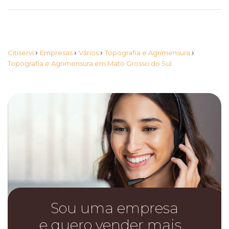
›
›
›
›
Citiservi
Empresas
Vários
Topografia e Agrimensura
Topografia e Agrimensura em Mato Grosso do Sul
Sou uma empresa
e quero vender mais…