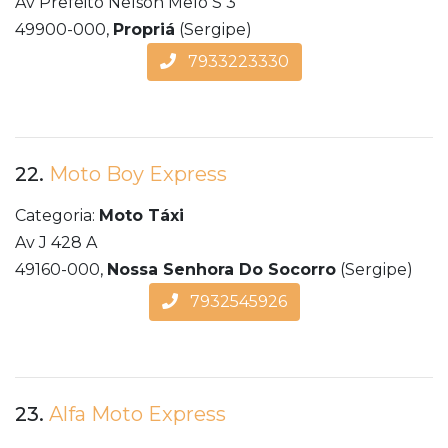
Av Prefeito Nelson Melo S 3
49900-000,
Propriá
(Sergipe)
7933223330
22.
Moto Boy Express
Categoria:
Moto Táxi
Av J 428 A
49160-000,
Nossa Senhora Do Socorro
(Sergipe)
7932545926
23.
Alfa Moto Express