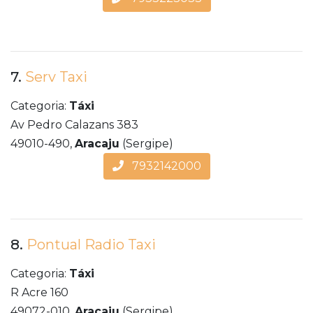
7.
Serv Taxi
Categoria:
Táxi
Av Pedro Calazans 383
49010-490,
Aracaju
(Sergipe)
7932142000
8.
Pontual Radio Taxi
Categoria:
Táxi
R Acre 160
49072-010,
Aracaju
(Sergipe)