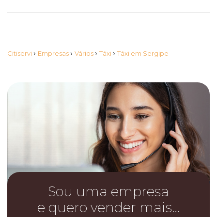
›
›
›
›
Citiservi
Empresas
Vários
Táxi
Táxi em Sergipe
Sou uma empresa
e quero vender mais…