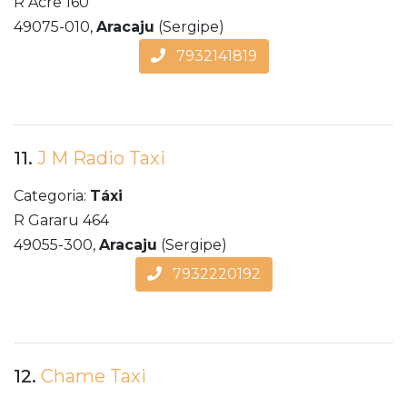
R Acre 160
49075-010,
Aracaju
(Sergipe)
7932141819
11.
J M Radio Taxi
Categoria:
Táxi
R Gararu 464
49055-300,
Aracaju
(Sergipe)
7932220192
12.
Chame Taxi