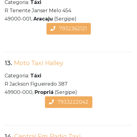
Categoria:
Táxi
R Tenente Janser Melo 454
49000-001,
Aracaju
(Sergipe)
7932362121
13.
Moto Taxi Halley
Categoria:
Táxi
R Jackson Figueiredo 387
49900-000,
Propriá
(Sergipe)
7933222042
14.
Central Fm Radio Taxi