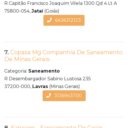
R Capitão Francisco Joaquim Vilela 1300 Qd 4 Lt A
75800-054,
Jataí
(Goiás)
6436312123
7.
Copasa Mg Companhia De Saneamento
De Minas Gerais
Categoria:
Saneamento
R Desembargador Sabino Lustosa 235
37200-000,
Lavras
(Minas Gerais)
3136943700
8.
Saneago - Saneamento De Goias