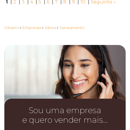
1
|
2
|
3
|
4
|
5
|
6
|
7
|
8
|
9
|
10
|
Seguinte »
›
›
›
Citiservi
Empresas
Vários
Saneamento
Sou uma empresa
e quero vender mais…