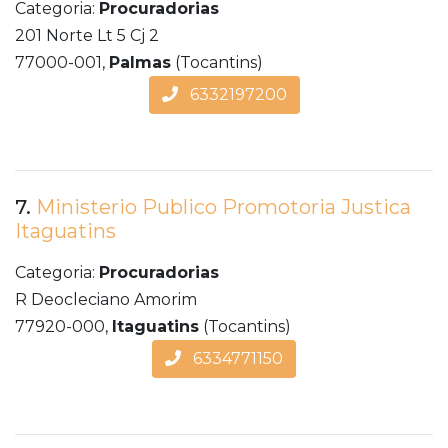
Categoria:
Procuradorias
201 Norte Lt 5 Cj 2
77000-001,
Palmas
(Tocantins)
6332197200
7.
Ministerio Publico Promotoria Justica
Itaguatins
Categoria:
Procuradorias
R Deocleciano Amorim
77920-000,
Itaguatins
(Tocantins)
6334771150