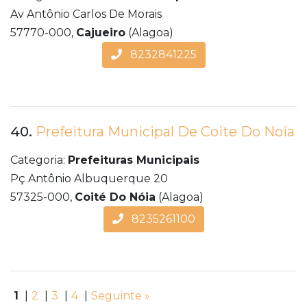
Av Antônio Carlos De Morais
57770-000,
Cajueiro
(Alagoa)
8232841225
40.
Prefeitura Municipal De Coite Do Noia
Categoria:
Prefeituras Municipais
Pç Antônio Albuquerque 20
57325-000,
Coité Do Nóia
(Alagoa)
8235261100
1
|
2
|
3
|
4
|
Seguinte »