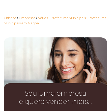
›
›
›
›
Citiservi
Empresas
Vários
Prefeituras Municipais
Prefeituras
Municipais em Alagoa
Sou uma empresa
e quero vender mais…