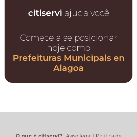
citiservi
ajuda você
Comece a se posicionar
hoje como
Prefeituras Municipais en
Alagoa
O que é citiservi?
|
Aviso legal
|
Política de