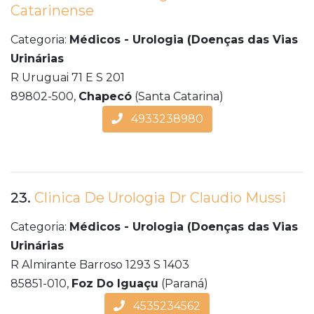
Catarinense
Categoria:
Médicos - Urologia (Doenças das Vias
Urinárias
R Uruguai 71 E S 201
89802-500,
Chapecó
(Santa Catarina)
4933238980
23.
Clinica De Urologia Dr Claudio Mussi
Categoria:
Médicos - Urologia (Doenças das Vias
Urinárias
R Almirante Barroso 1293 S 1403
85851-010,
Foz Do Iguaçu
(Paraná)
4535234562