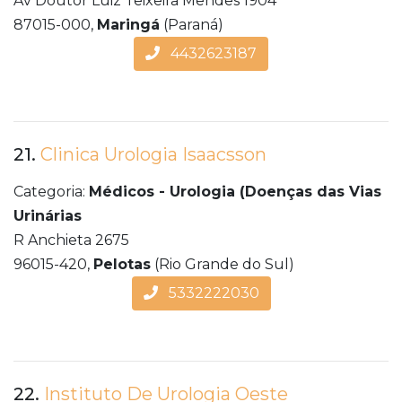
Av Doutor Luiz Teixeira Mendes 1904
87015-000,
Maringá
(Paraná)
4432623187
21.
Clinica Urologia Isaacsson
Categoria:
Médicos - Urologia (Doenças das Vias
Urinárias
R Anchieta 2675
96015-420,
Pelotas
(Rio Grande do Sul)
5332222030
22.
Instituto De Urologia Oeste