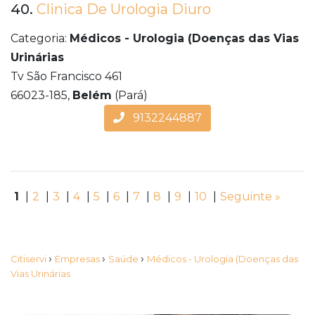
40.
Clinica De Urologia Diuro
Categoria:
Médicos - Urologia (Doenças das Vias
Urinárias
Tv São Francisco 461
66023-185,
Belém
(Pará)
9132244887
1
|
2
|
3
|
4
|
5
|
6
|
7
|
8
|
9
|
10
|
Seguinte »
›
›
›
Citiservi
Empresas
Saúde
Médicos - Urologia (Doenças das
Vias Urinárias