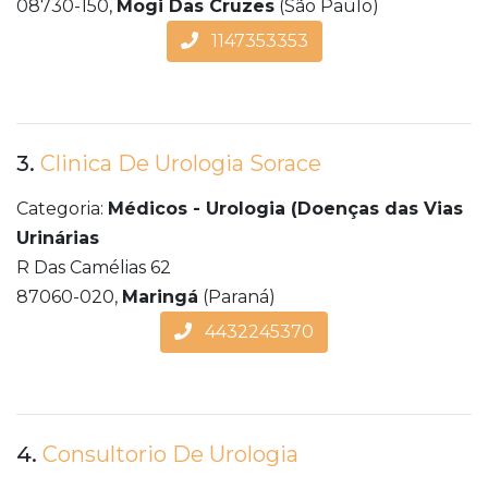
08730-150,
Mogi Das Cruzes
(São Paulo)
1147353353
3.
Clinica De Urologia Sorace
Categoria:
Médicos - Urologia (Doenças das Vias
Urinárias
R Das Camélias 62
87060-020,
Maringá
(Paraná)
4432245370
4.
Consultorio De Urologia