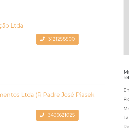
ção Ltda
3121258500
Ma
re
Em
entos Ltda (R Padre José Piasek
Fl
Ma
3436621025
La
Re