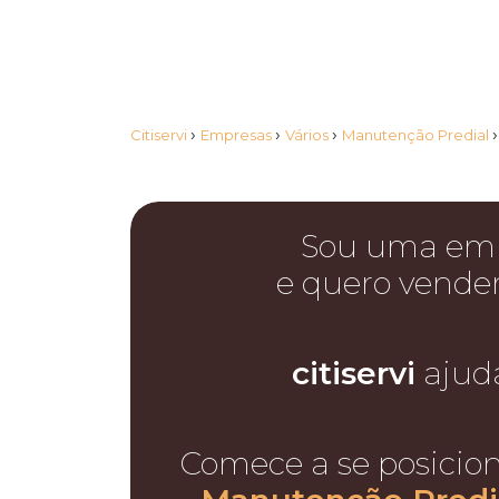
›
›
›
Citiservi
Empresas
Vários
Manutenção Predial
Sou uma em
e quero vende
citiservi
ajud
Comece a se posicio