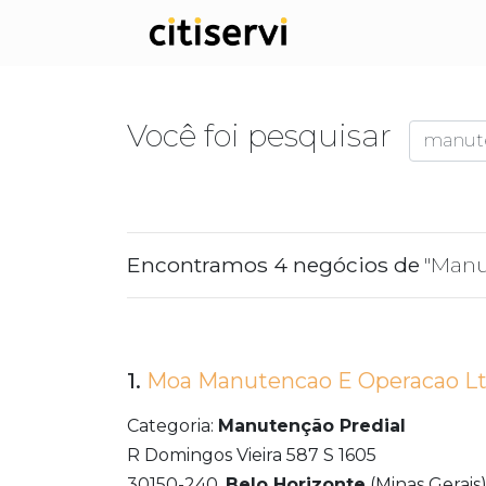
Você foi pesquisar
Encontramos 4 negócios de
"Manu
1.
Moa Manutencao E Operacao L
Categoria:
Manutenção Predial
R Domingos Vieira 587 S 1605
30150-240,
Belo Horizonte
(Minas Gerais