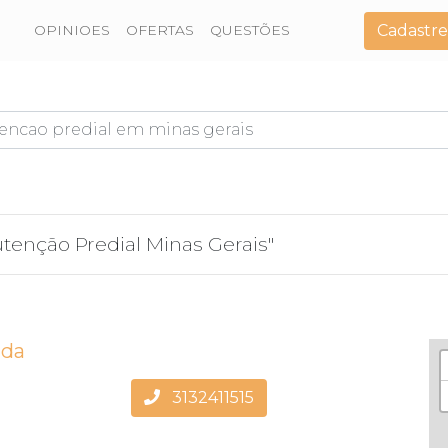
Cadastre
OPINIOES
OFERTAS
QUESTÕES
tenção Predial Minas Gerais"
tda
3132411515
)