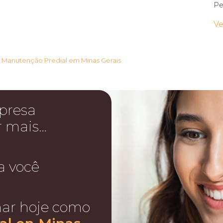
Pe
Ve
›
Manutenção Predial em Minas Gerais
presa
r mais…
a você
nar hoje como