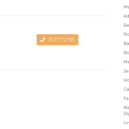
Ma
Ad
Re
Ro
3137712795
Ba
Bo
Me
Se
Vi
Gá
Fa
Mé
Di
Im