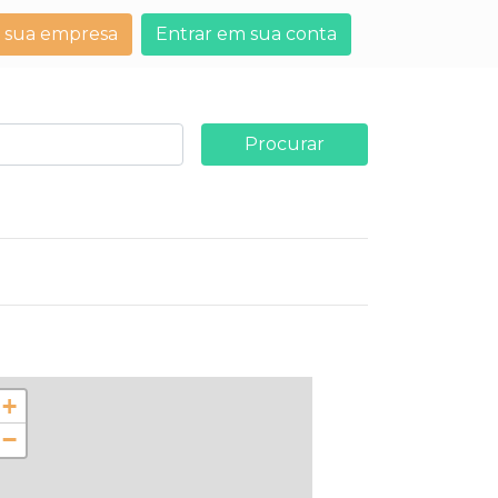
 sua empresa
Entrar em sua conta
Procurar
+
−