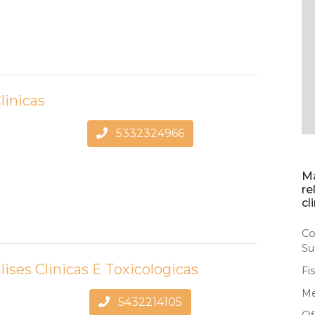
linicas
5332324966
Ma
re
cl
Co
Su
ises Clinicas E Toxicologicas
Fi
Me
5432214105