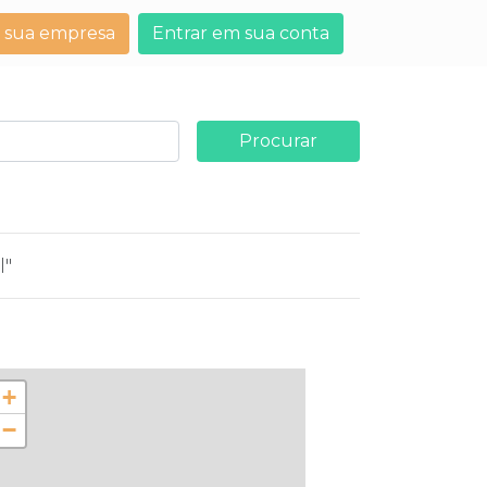
 sua empresa
Entrar em sua conta
Procurar
l"
+
−