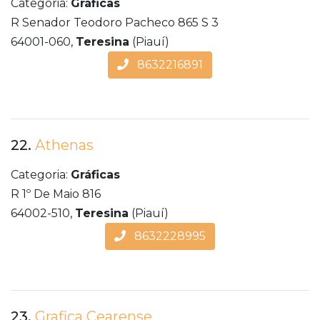
Categoria:
Gráficas
R Senador Teodoro Pacheco 865 S 3
64001-060,
Teresina
(Piauí)
8632216891
22.
Athenas
Categoria:
Gráficas
R 1º De Maio 816
64002-510,
Teresina
(Piauí)
8632228995
23.
Grafica Cearense