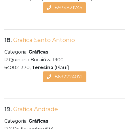
8934821745
18.
Grafica Santo Antonio
Categoria:
Gráficas
R Quintino Bocaiúva 1900
64002-370,
Teresina
(Piauí)
8632224071
19.
Grafica Andrade
Categoria:
Gráficas
R 7 De Setembro 634