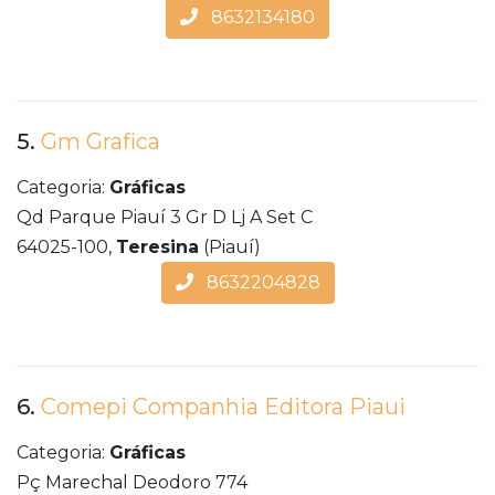
8632134180
5.
Gm Grafica
Categoria:
Gráficas
Qd Parque Piauí 3 Gr D Lj A Set C
64025-100,
Teresina
(Piauí)
8632204828
6.
Comepi Companhia Editora Piaui
Categoria:
Gráficas
Pç Marechal Deodoro 774