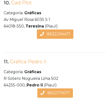
10.
Cad Plot
Categoria:
Gráficas
Av Miguel Rosa 6035 S 1
64018-550,
Teresina
(Piauí)
8632294471
11.
Grafica Pedro Ii
Categoria:
Gráficas
R Sotero Nogueira Lima 502
64255-000,
Pedro Ii
(Piauí)
8632711677