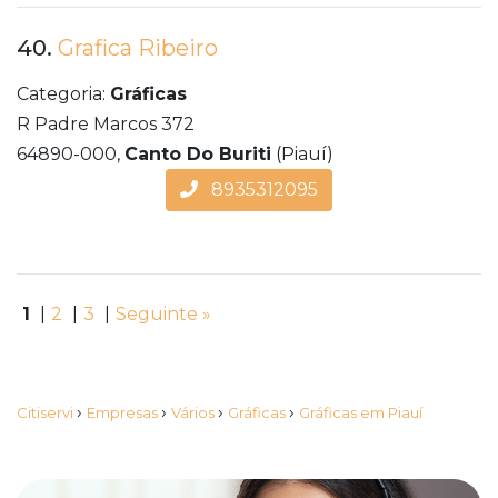
40.
Grafica Ribeiro
Categoria:
Gráficas
R Padre Marcos 372
64890-000,
Canto Do Buriti
(Piauí)
8935312095
1
|
2
|
3
|
Seguinte »
›
›
›
›
Citiservi
Empresas
Vários
Gráficas
Gráficas em Piauí