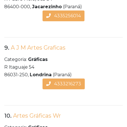
86400-000,
Jacarezinho
(Paraná)
4335256014
9.
A J M Artes Graficas
Categoria:
Gráficas
R Itaguaje 54
86031-250,
Londrina
(Paraná)
4333216273
10.
Artes Gráficas Wr