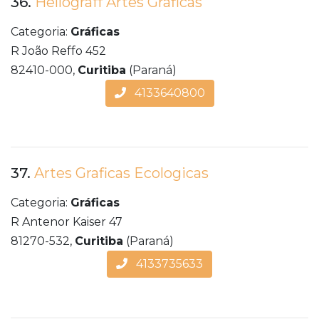
36.
Hellograff Artes Graficas
Categoria:
Gráficas
R João Reffo 452
82410-000,
Curitiba
(Paraná)
4133640800
37.
Artes Graficas Ecologicas
Categoria:
Gráficas
R Antenor Kaiser 47
81270-532,
Curitiba
(Paraná)
4133735633