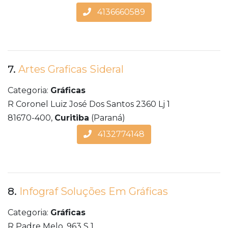
4136660589
7.
Artes Graficas Sideral
Categoria:
Gráficas
R Coronel Luiz José Dos Santos 2360 Lj 1
81670-400,
Curitiba
(Paraná)
4132774148
8.
Infograf Soluções Em Gráficas
Categoria:
Gráficas
R Padre Melo, 963 S 1