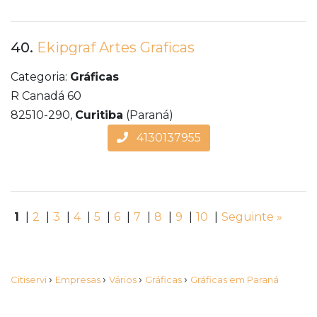
40.
Ekipgraf Artes Graficas
Categoria:
Gráficas
R Canadá 60
82510-290,
Curitiba
(Paraná)
4130137955
1
|
2
|
3
|
4
|
5
|
6
|
7
|
8
|
9
|
10
|
Seguinte »
›
›
›
›
Citiservi
Empresas
Vários
Gráficas
Gráficas em Paraná