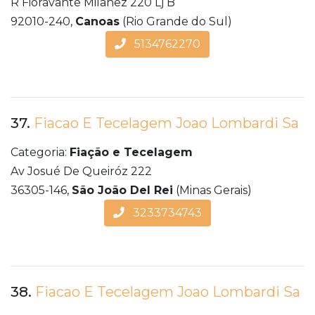
R Fioravante Milanez 220 Lj B
92010-240,
Canoas
(Rio Grande do Sul)
5134762270
37.
Fiacao E Tecelagem Joao Lombardi Sa
Categoria:
Fiação e Tecelagem
Av Josué De Queiróz 222
36305-146,
São João Del Rei
(Minas Gerais)
3233734743
38.
Fiacao E Tecelagem Joao Lombardi Sa