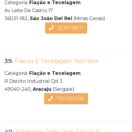
Categoria:
Fiação e Tecelagem
Av Leite De Castro 17
36031-182,
São João Del Rei
(Minas Gerais)
3233718211
39.
Fiacao E Tecelagem Nortista
Categoria:
Fiação e Tecelagem
R Distrito Industrial Qd 3
49040-240,
Aracaju
(Sergipe)
7921061000
40.
Sindicato Trabs Inds Fiacao E