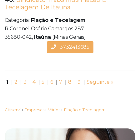
Tecelagem De Itauna
Categoria:
Fiação e Tecelagem
R Coronel Osório Camargos 287
35680-042,
Itaúna
(Minas Gerais)
3732413685
1
|
2
|
3
|
4
|
5
|
6
|
7
|
8
|
9
|
Seguinte »
›
›
›
Citiservi
Empresas
Vários
Fiação e Tecelagem