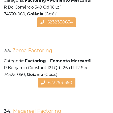
Categoria:
Factoring - Fomento Mercantil
R Do Comércio 549 Qd 16 Lt 1
74550-060,
Goiânia
(Goiás)
6232338854
33.
Zema Factoring
Categoria:
Factoring - Fomento Mercantil
R Benjamin Constant 121 Qd 126a Lt 12 S 4
74525-050,
Goiânia
(Goiás)
6232931350
34.
Megareal Factoring