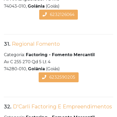
74043-010,
Goiânia
(Goiás)
6232126064
31.
Regional Fomento
Categoria:
Factoring - Fomento Mercantil
Av C 255 270 Qd 5 Lt 4
74280-010,
Goiânia
(Goiás)
6232590205
32.
D'Carli Factoring E Empreendimentos