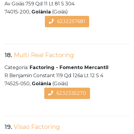
Av Goiás 759 Qd 11 Lt 81 S 304
74015-200,
Goiânia
(Goiás)
6232257681
18.
Multi Real Factoring
Categoria:
Factoring - Fomento Mercantil
R Benjamin Constant 119 Qd 126a Lt 12 S 4
74525-050,
Goiânia
(Goiás)
6232335270
19.
Visao Factoring