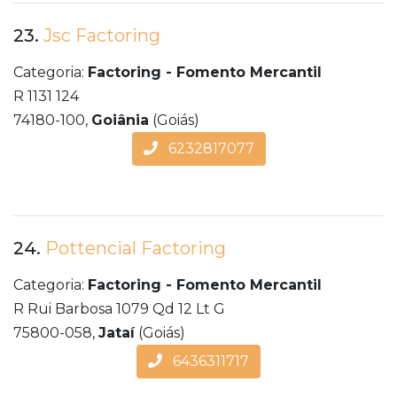
23.
Jsc Factoring
Categoria:
Factoring - Fomento Mercantil
R 1131 124
74180-100,
Goiânia
(Goiás)
6232817077
24.
Pottencial Factoring
Categoria:
Factoring - Fomento Mercantil
R Rui Barbosa 1079 Qd 12 Lt G
75800-058,
Jataí
(Goiás)
6436311717