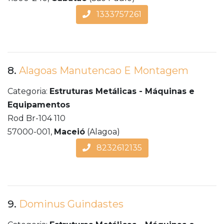
1333757261
8.
Alagoas Manutencao E Montagem
Categoria:
Estruturas Metálicas - Máquinas e
Equipamentos
Rod Br-104 110
57000-001,
Maceió
(Alagoa)
8232612135
9.
Dominus Guindastes