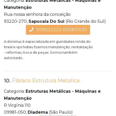
Categoria:
Estruturas Metálicas - Máquinas e
Manutenção
Rua nossa senhora da conceição
93220-270,
Sapucaia Do Sul
(Rio Grande do Sul)
5199222223-5132831033
A dominus é especializada em guindastes ronda do
brasil e vps hidrau fizemos manutenção, revitalização
- reformas, troca de peças. Somos também
autorizado...
10.
Fibraco Estrutura Metalica
Categoria:
Estruturas Metálicas - Máquinas e
Manutenção
R Virgínia 110
09981-050,
Diadema
(São Paulo)