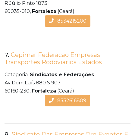
R Júlio Pinto 1873
60035-010,
Fortaleza
(Ceará)
8534215200
7.
Cepimar Federacao Empresas
Transportes Rodoviarios Estados
Categoria:
Sindicatos e Federações
Av Dom Luís 880 S 907
60160-230,
Fortaleza
(Ceará)
8532616809
8.
Sindicato Das Empresas Org Eventos E