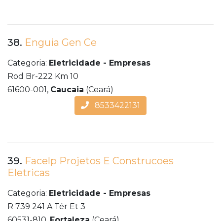
38.
Enguia Gen Ce
Categoria:
Eletricidade - Empresas
Rod Br-222 Km 10
61600-001,
Caucaia
(Ceará)
8533422131
39.
Facelp Projetos E Construcoes
Eletricas
Categoria:
Eletricidade - Empresas
R 739 241 A Tér Et 3
60531-810,
Fortaleza
(Ceará)