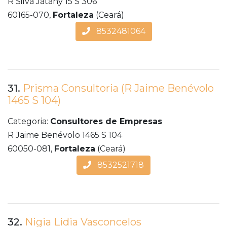
R Silva Jatahy 15 S 306
60165-070,
Fortaleza
(Ceará)
8532481064
31.
Prisma Consultoria (R Jaime Benévolo
1465 S 104)
Categoria:
Consultores de Empresas
R Jaime Benévolo 1465 S 104
60050-081,
Fortaleza
(Ceará)
8532521718
32.
Nigia Lidia Vasconcelos