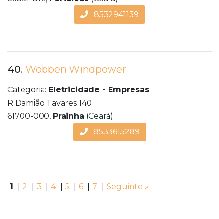
8532941139
40.
Wobben Windpower
Categoria:
Eletricidade - Empresas
R Damião Tavares 140
61700-000,
Prainha
(Ceará)
8533615289
1
|
2
|
3
|
4
|
5
|
6
|
7
|
Seguinte »