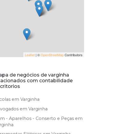
Leaflet
| ©
OpenStreetMap
Contributors
pa de negócios de varginha
lacionados com contabilidade
critorios
colas em Varginha
vogados em Varginha
m - Aparelhos - Conserto e Peças em
rginha