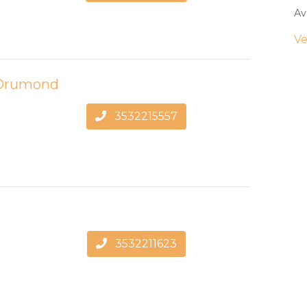
Av
Ve
 Drumond
3532215557
3532211623