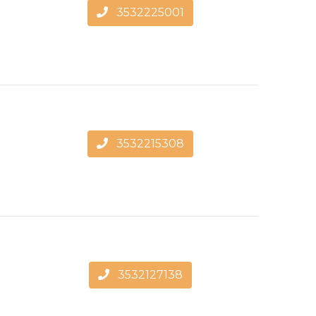
3532225001
3532215308
3532127138