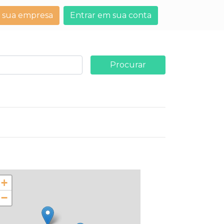
 sua empresa
Entrar em sua conta
Procurar
+
−