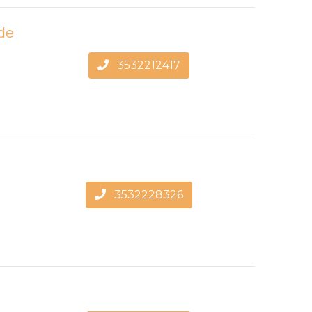
de
3532212417
3532228326