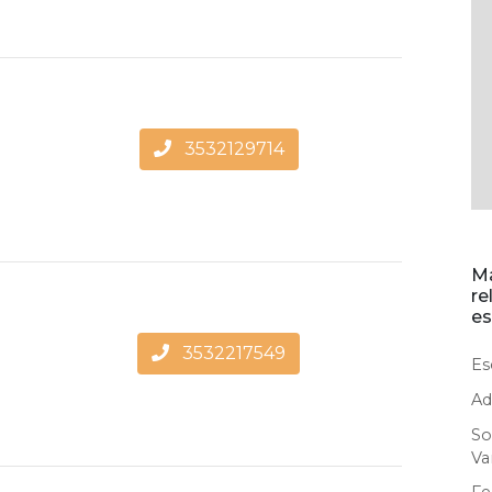
3532129714
Ma
re
es
3532217549
Es
Ad
So
Va