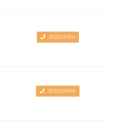
3532231341
3532129006