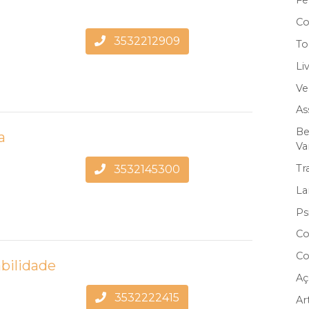
Fe
Co
3532212909
To
Li
Ve
As
Be
a
Va
Tr
3532145300
La
Ps
Co
Co
abilidade
Aç
3532222415
Ar