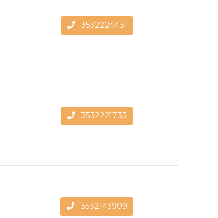
3532224431
3532221735
3532143909