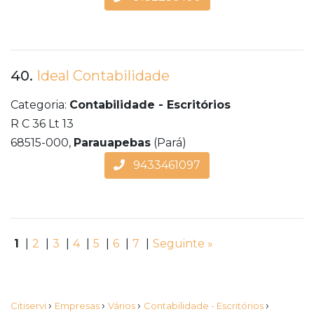
40.
Ideal Contabilidade
Categoria:
Contabilidade - Escritórios
R C 36 Lt 13
68515-000,
Parauapebas
(Pará)
9433461097
1
|
2
|
3
|
4
|
5
|
6
|
7
|
Seguinte »
›
›
›
›
Citiservi
Empresas
Vários
Contabilidade - Escritórios