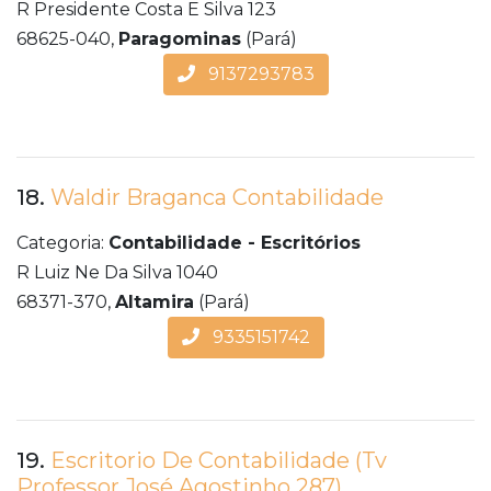
R Presidente Costa E Silva 123
68625-040,
Paragominas
(Pará)
9137293783
18.
Waldir Braganca Contabilidade
Categoria:
Contabilidade - Escritórios
R Luiz Ne Da Silva 1040
68371-370,
Altamira
(Pará)
9335151742
19.
Escritorio De Contabilidade (Tv
Professor José Agostinho 287)