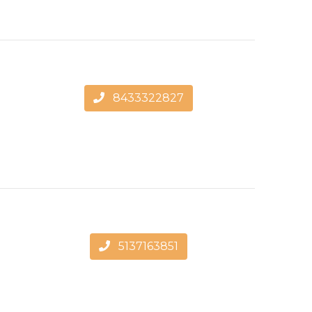
8433322827
5137163851