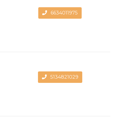
6634011975
5134821029