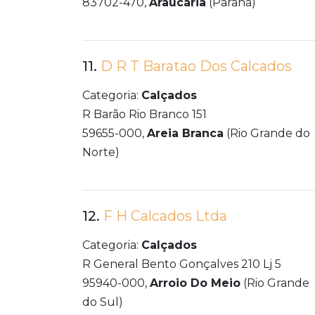
83702-470,
Araucária
(Paraná)
11.
D R T Baratao Dos Calcados
Categoria:
Calçados
R Barão Rio Branco 151
59655-000,
Areia Branca
(Rio Grande do
Norte)
12.
F H Calcados Ltda
Categoria:
Calçados
R General Bento Gonçalves 210 Lj 5
95940-000,
Arroio Do Meio
(Rio Grande
do Sul)