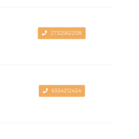
2732562208
6334212424