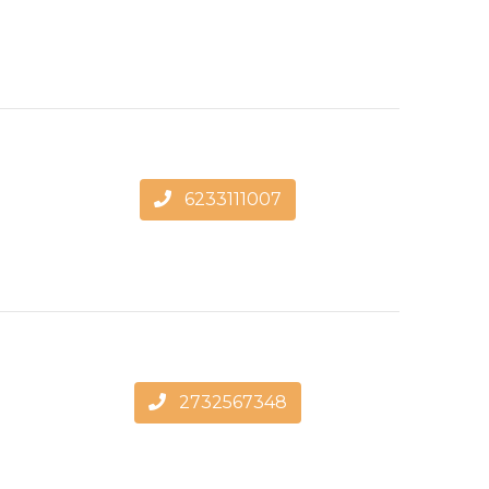
6233111007
2732567348