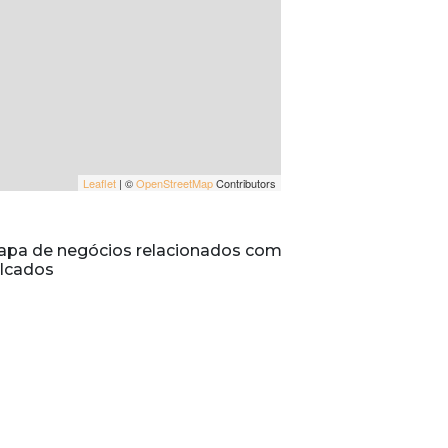
Leaflet
| ©
OpenStreetMap
Contributors
pa de negócios relacionados com
lcados