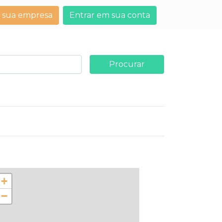
 sua empresa
Entrar em sua conta
Procurar
+
−