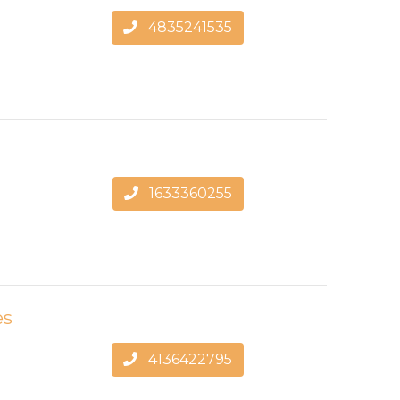
4835241535
1633360255
es
4136422795