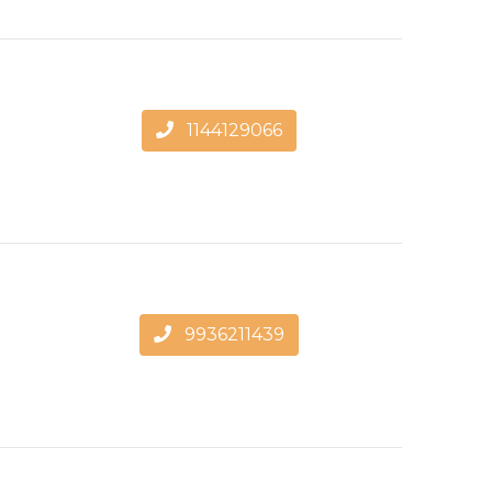
1144129066
9936211439