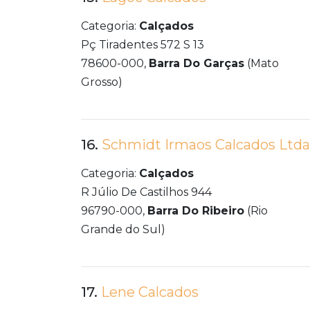
Categoria:
Calçados
Pç Tiradentes 572 S 13
78600-000,
Barra Do Garças
(Mato
Grosso)
16.
Schmidt Irmaos Calcados Ltda
Categoria:
Calçados
R Júlio De Castilhos 944
96790-000,
Barra Do Ribeiro
(Rio
Grande do Sul)
17.
Lene Calcados