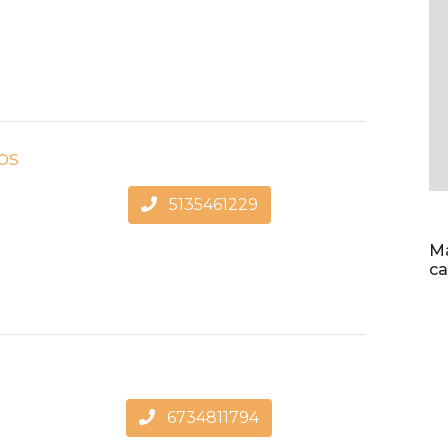
os
5135461229
Ma
ca
6734811794