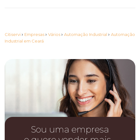
›
›
›
›
Citiservi
Empresas
Vários
Automação Industrial
Automação
Industrial em Ceará
Sou uma empresa
e quero vender mais…