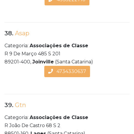
38.
Asap
Categoria:
Associações de Classe
R 9 De Março 485 S 201
89201-400,
Joinville
(Santa Catarina)
4734330637
39.
Gtn
Categoria:
Associações de Classe
R João De Castro 68 S 2
88501-160,
Lages
(Santa Catarina)