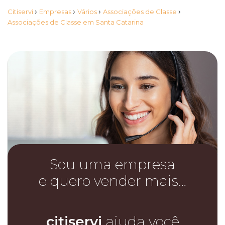
›
›
›
›
Citiservi
Empresas
Vários
Associações de Classe
Associações de Classe em Santa Catarina
Sou uma empresa
e quero vender mais…
citiservi
ajuda você