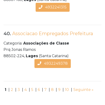
4932241315
40.
Associacao Empregados Prefeitura
Categoria:
Associações de Classe
Prq Jonas Ramos
88502-224,
Lages
(Santa Catarina)
4932249378
1
|
2
|
3
|
4
|
5
|
6
|
7
|
8
|
9
|
10
|
Seguinte »