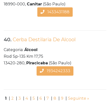
18990-000,
Canitar
(São Paulo)
1433431188
40.
Cerba Destilaria De Alcool
Categoria:
Álcool
Rod Sp-135 Km 17,75
13420-280,
Piracicaba
(São Paulo)
1934242333
1
|
2
|
3
|
4
|
5
|
6
|
7
|
8
|
9
|
Seguinte »