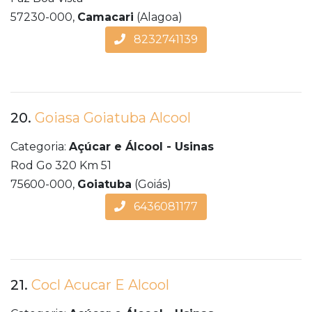
57230-000,
Camacari
(Alagoa)
8232741139
20.
Goiasa Goiatuba Alcool
Categoria:
Açúcar e Álcool - Usinas
Rod Go 320 Km 51
75600-000,
Goiatuba
(Goiás)
6436081177
21.
Cocl Acucar E Alcool