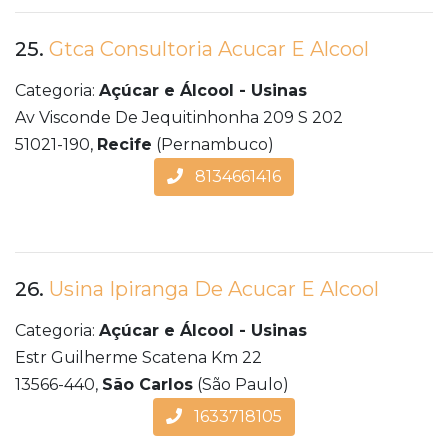
25.
Gtca Consultoria Acucar E Alcool
Categoria:
Açúcar e Álcool - Usinas
Av Visconde De Jequitinhonha 209 S 202
51021-190,
Recife
(Pernambuco)
8134661416
26.
Usina Ipiranga De Acucar E Alcool
Categoria:
Açúcar e Álcool - Usinas
Estr Guilherme Scatena Km 22
13566-440,
São Carlos
(São Paulo)
1633718105