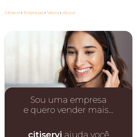
›
›
›
Citiservi
Empresas
Vários
Álcool
Sou uma empresa
e quero vender mais…
citiservi
ajuda você