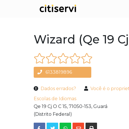
Wizard (Qe 19 Cj
6133819896
Dados errados?
Você é o proprie
Escolas de Idiomas
Qe 19 Cj O C 15,
71050-153,
Guará
(Distrito Federal)