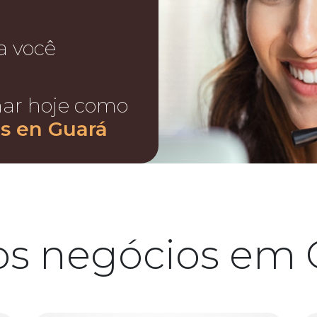
a você
nar hoje como
s en Guará
os negócios em 