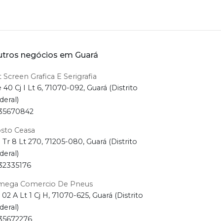
tros negócios em Guará
t Screen Grafica E Serigrafia
 40 Cj I Lt 6, 71070-092, Guará (Distrito
deral)
35670842
sto Ceasa
a Tr 8 Lt 270, 71205-080, Guará (Distrito
deral)
32335176
ega Comercio De Pneus
 02 A Lt 1 Cj H, 71070-625, Guará (Distrito
deral)
35672276