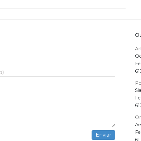
Ou
Ar
Qe
Fe
61
Po
Si
Fe
61
Om
Ae
Fe
61