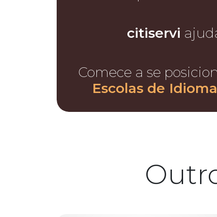
citiservi
ajud
Comece a se posicio
Escolas de Idioma
Outr