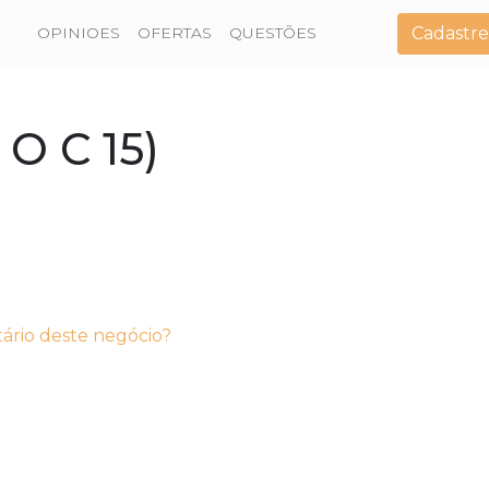
Cadastre
OPINIOES
OFERTAS
QUESTÕES
 O C 15)
tário deste negócio?