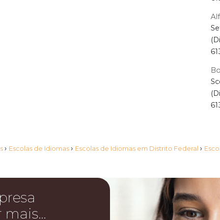
Al
Se
(D
61
Bo
Sc
(D
61
›
›
›
as
Escolas de Idiomas
Escolas de Idiomas em Distrito Federal
Esco
presa
r mais…