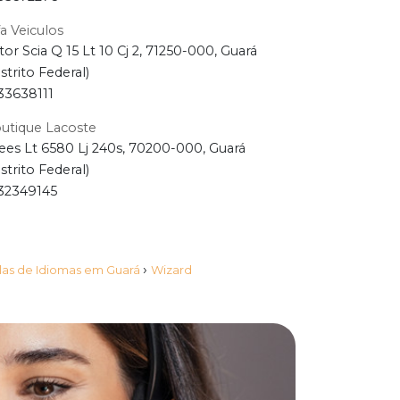
fa Veiculos
tor Scia Q 15 Lt 10 Cj 2, 71250-000, Guará
istrito Federal)
33638111
utique Lacoste
ees Lt 6580 Lj 240s, 70200-000, Guará
istrito Federal)
32349145
›
las de Idiomas em Guará
Wizard