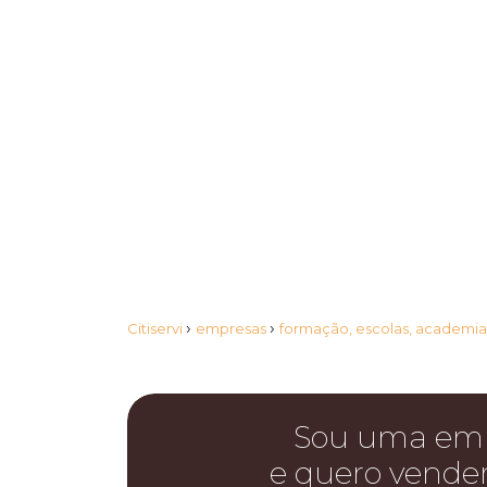
›
›
Citiservi
empresas
formação, escolas, academi
Sou uma em
e quero vende