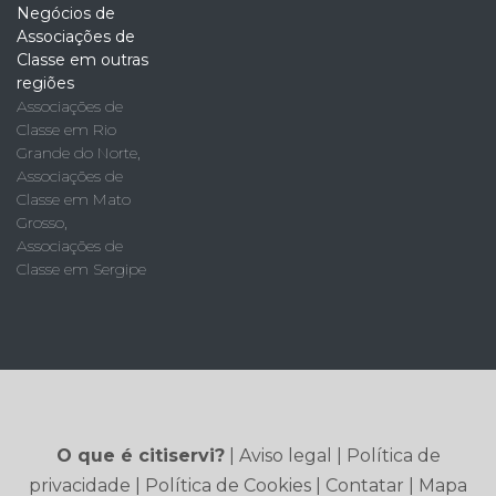
Negócios de
Associações de
Classe em outras
regiões
Associações de
Classe em Rio
Grande do Norte
,
Associações de
Classe em Mato
Grosso
,
Associações de
Classe em Sergipe
O que é citiservi?
|
Aviso legal
|
Política de
privacidade
|
Política de Cookies
|
Contatar
|
Mapa