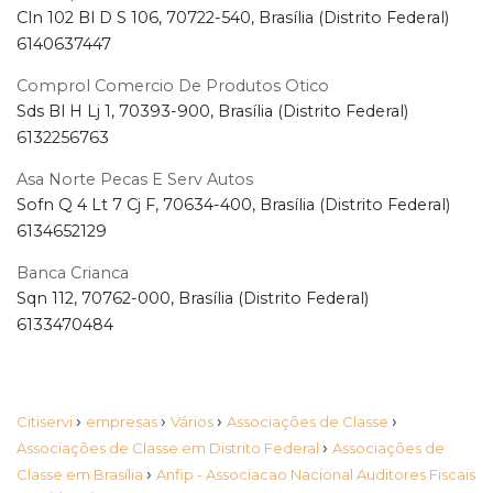
Cln 102 Bl D S 106, 70722-540, Brasília (Distrito Federal)
6140637447
Comprol Comercio De Produtos Otico
Sds Bl H Lj 1, 70393-900, Brasília (Distrito Federal)
6132256763
Asa Norte Pecas E Serv Autos
Sofn Q 4 Lt 7 Cj F, 70634-400, Brasília (Distrito Federal)
6134652129
Banca Crianca
Sqn 112, 70762-000, Brasília (Distrito Federal)
6133470484
›
›
›
›
Citiservi
empresas
Vários
Associações de Classe
›
Associações de Classe em Distrito Federal
Associações de
›
Classe em Brasília
Anfip - Associacao Nacional Auditores Fiscais