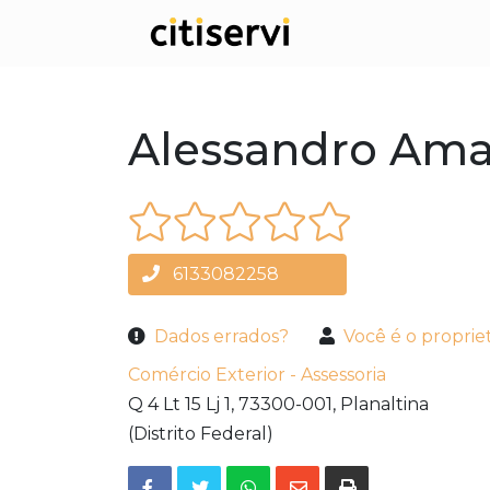
Alessandro Am
6133082258
Dados errados?
Você é o proprie
Comércio Exterior - Assessoria
Q 4 Lt 15 Lj 1,
73300-001,
Planaltina
(Distrito Federal)