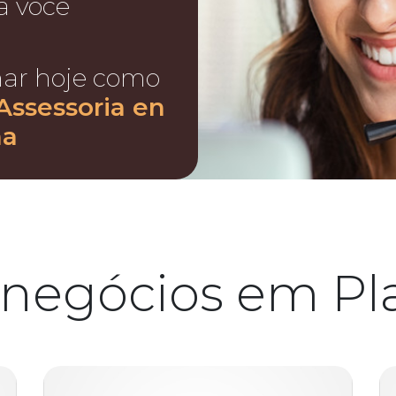
a você
nar hoje como
Assessoria en
na
 negócios em Pla