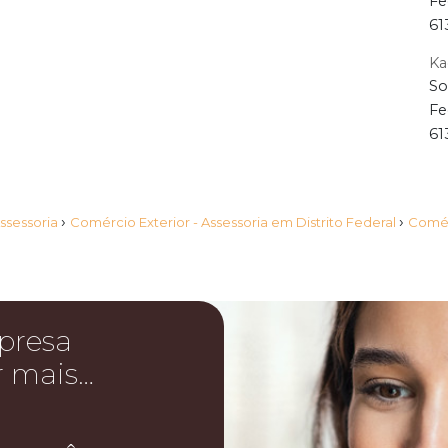
Fe
61
Ka
So
Fe
61
›
›
Assessoria
Comércio Exterior - Assessoria em Distrito Federal
Comérc
presa
r mais…