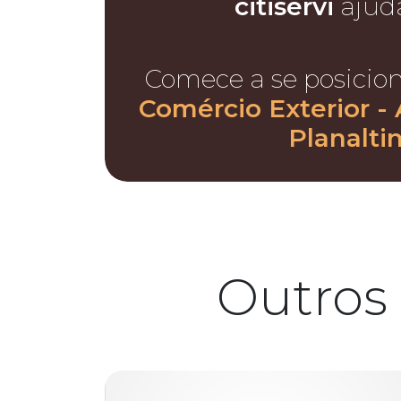
citiservi
ajud
Comece a se posicio
Comércio Exterior - 
Planalti
Outros