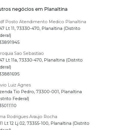
tros negócios em Planaltina
df Posto Atendimento Medico Planaltina
47 Lt 11, 73330-470, Planaltina (Distrito
deral)
33891945
roquia Sao Sebastiao
47 Lt 11a, 73330-470, Planaltina (Distrito
deral)
33881695
avio Luiz Agnes
zenda Tio Pedro, 73300-001, Planaltina
istrito Federal)
35011110
ma Rodrigues Araujo Rocha
11 Lt 12 Lj 02, 73355-100, Planaltina (Distrito