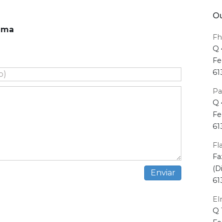
Ou
ima
Fh
Q 
Fe
61
Pa
Q 
Fe
61
Fl
Fa
(D
61
El
Q 