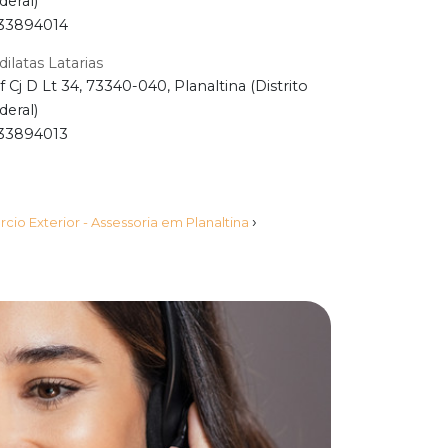
deral)
33894014
dilatas Latarias
f Cj D Lt 34, 73340-040, Planaltina (Distrito
deral)
33894013
›
io Exterior - Assessoria em Planaltina