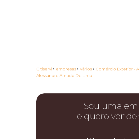
›
›
›
Citiservi
empresas
Vários
Comércio Exterior - 
Alessandro Amado De Lima
Sou uma em
e quero vende