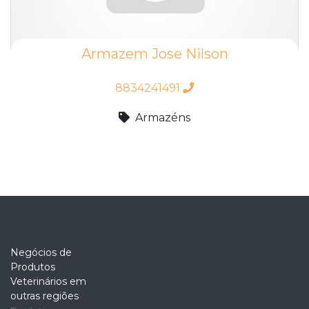
Armazem Jose Nilson
8834241491
Armazéns
Negócios de
Produtos
Veterinários em
outras regiões